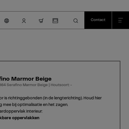
Contact
nav.cart.item.count
fino Marmor Beige
984 Serafino Marmor Beige | Houtsoort: -
or is richtinggebonden (in de lengterichting). Houd hier
g mee bij optimalisatie en het zagen.
rdoppervlak interieur:
kbare oppervlakken