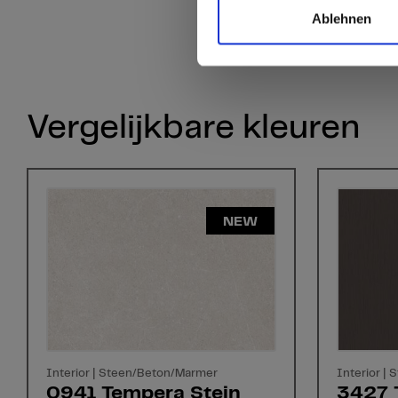
Ablehnen
Vergelijkbare kleuren
NEW
Interior | Steen/Beton/Marmer
Interior |
0941 Tempera Stein
3427 