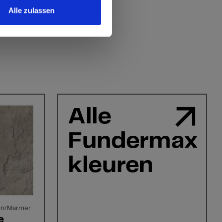
Alle zulassen
Alle
Fundermax
kleuren
ton/Marmer
e