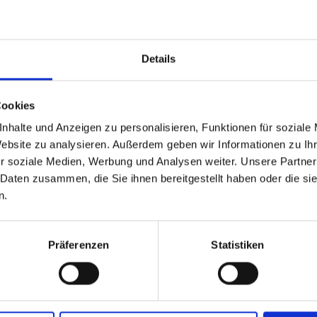
Details
able
 based in the Verenigde
Cookies
nhalte und Anzeigen zu personalisieren, Funktionen für soziale
?
Website zu analysieren. Außerdem geben wir Informationen zu I
r soziale Medien, Werbung und Analysen weiter. Unsere Partner
 Daten zusammen, die Sie ihnen bereitgestellt haben oder die s
 North America website directly from here or discover what Funder
n.
orld!
 to the Fundermax North America Website
Europe / Rest of the
Präferenzen
Statistiken