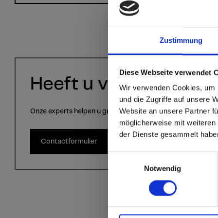
Zustimmung
sr.modal is not close
Are you
Diese Webseite verwendet 
Heeft u vragen?
Wir verwenden Cookies, um I
Staten
und die Zugriffe auf unsere 
Website an unsere Partner fü
Onze experts helpen u graag verder!
möglicherweise mit weiteren
Go to the Fundermax
der Dienste gesammelt habe
and the rest of the w
Contactformulier
Einwilligungsauswahl
Click here to go
Notwendig