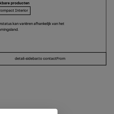
kbare producten
ompact Interior
rstatus kan variëren afhankelijk van het
mingsland.
detail-sidebar.to contactFrom