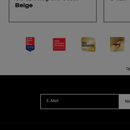
Beige
Op
E-Mail
Ni