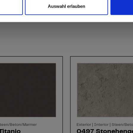
Auswahl erlauben
 Steen/Beton/Marmer
Exterior | Interior | Steen/Be
Titanio
0497 Stoneheng