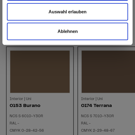
Auswahl erlauben
Ablehnen
Vergelijkbare kleuren
Interior | Uni
Interior | Uni
0153 Burano
0174 Terrana
NCS S 6010-Y30R
NCS S 7010-Y30R
RAL -
RAL -
CMYK 0-28-42-56
CMYK 2-29-48-67