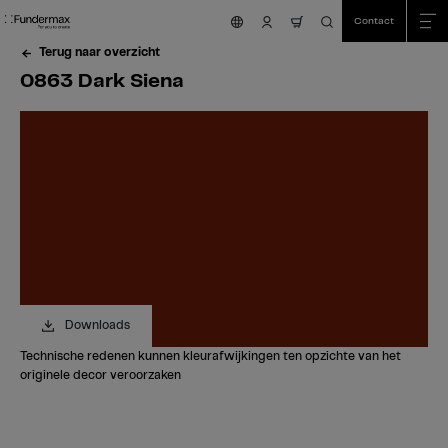
Table Of Content
Zoeken
0863 Dark Siena
Bestel uw gratis staal!
Heeft u vragen?
Vergelijkbare kleuren
sr.skip-to.main-content
sr.skip-to.table-of-contents
sr.skip-to.main-navigation
Contact
nav.cart.item.count
Terug naar overzicht
0863 Dark Siena
Downloads
Technische redenen kunnen kleurafwijkingen ten opzichte van het
originele decor veroorzaken