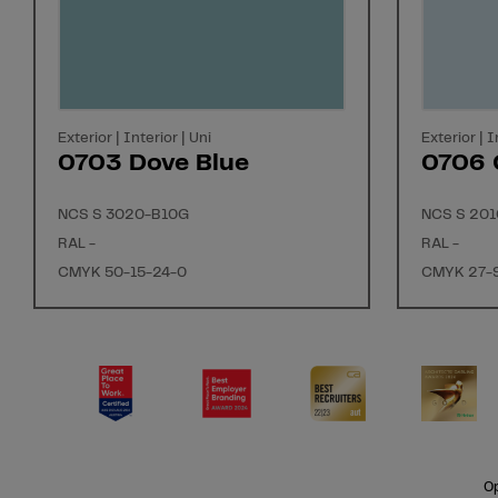
Exterior | Interior | Uni
Exterior | I
0703 Dove Blue
0706 G
NCS S 3020-B10G
NCS S 201
RAL -
RAL -
CMYK 50-15-24-0
CMYK 27-9
Op