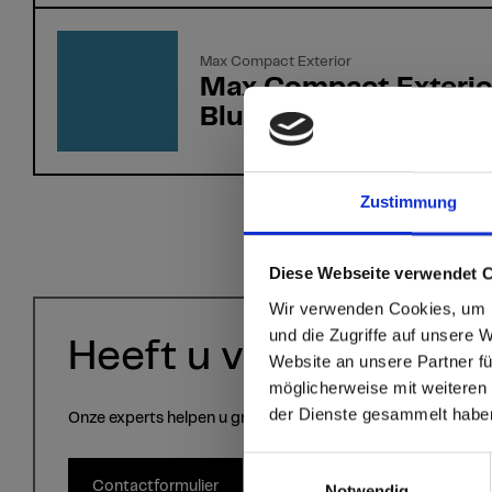
Max Compact Exterior
Max Compact Exterio
Blue
Zustimmung
sr.modal is not close
Are you
Diese Webseite verwendet 
Wir verwenden Cookies, um I
Staten
und die Zugriffe auf unsere 
Heeft u vragen?
Website an unsere Partner fü
möglicherweise mit weiteren
Go to the Fundermax
der Dienste gesammelt habe
and the rest of the w
Onze experts helpen u graag verder!
Einwilligungsauswahl
Click here to go
Contactformulier
Notwendig