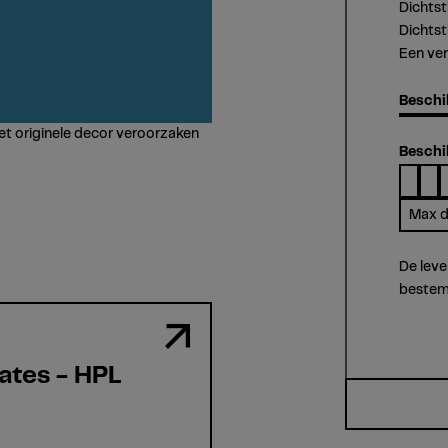
Dichtst
Dichts
Een ver
Beschi
et originele decor veroorzaken
Beschi
Max d
De leve
bestem
ates - HPL