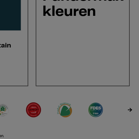
kleuren
ain
en.