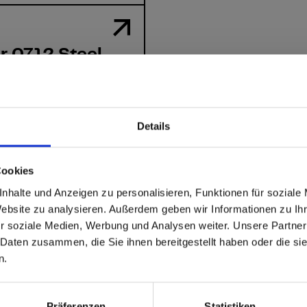
r 0712 Steel
Details
able
 based in the Verenigde
Cookies
nhalte und Anzeigen zu personalisieren, Funktionen für soziale
?
Website zu analysieren. Außerdem geben wir Informationen zu I
r soziale Medien, Werbung und Analysen weiter. Unsere Partner
 Daten zusammen, die Sie ihnen bereitgestellt haben oder die s
 North America website directly from here or discover what Funder
n.
orld!
 to the Fundermax North America Website
Europe / Rest of the
Präferenzen
Statistiken