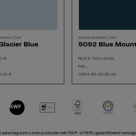
nterior | Uni
m.look Exterior | Uni
lacier Blue
5092 Blue Mount
0-B
NCS S 7020-B10G
RAL -
-15-8
CMYK 89-43-35-64
 aanvraag kunt u onze producten ook FSC®- of PEFC-gecertificeerd verkrijg