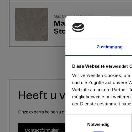
Max Compact Exterior
Max Compact Exterio
Stonehenge
Zustimmung
sr.modal is not close
Are you
Diese Webseite verwendet 
Wir verwenden Cookies, um I
Staten
und die Zugriffe auf unsere 
Website an unsere Partner fü
Heeft u vragen?
möglicherweise mit weiteren
Go to the Fundermax
der Dienste gesammelt habe
and the rest of the w
Onze experts helpen u graag verder!
Einwilligungsauswahl
Click here to go
Notwendig
Contactformulier