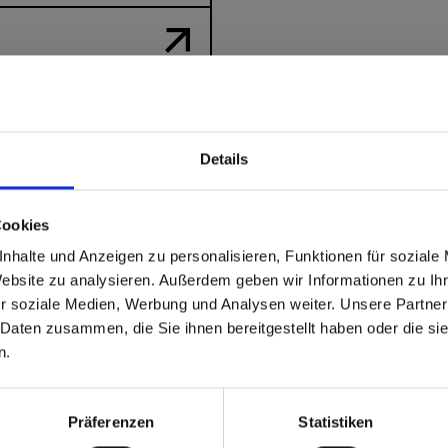
r 0497
Details
able
 based in the Verenigde
Cookies
nhalte und Anzeigen zu personalisieren, Funktionen für soziale
?
Website zu analysieren. Außerdem geben wir Informationen zu I
r soziale Medien, Werbung und Analysen weiter. Unsere Partner
 Daten zusammen, die Sie ihnen bereitgestellt haben oder die s
 North America website directly from here or discover what Funder
n.
orld!
 to the Fundermax North America Website
Europe / Rest of the
Präferenzen
Statistiken