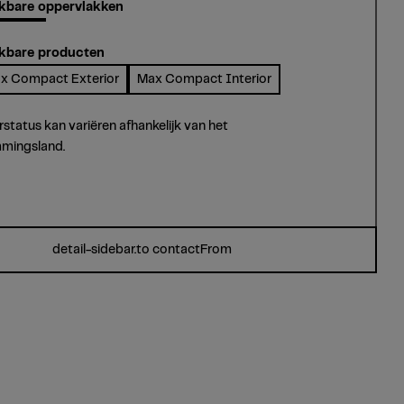
kbare oppervlakken
kbare producten
x Compact Exterior
Max Compact Interior
rstatus kan variëren afhankelijk van het
mingsland.
detail-sidebar.to contactFrom