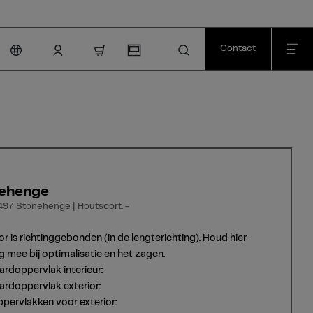
Contact
nav.cart.item.count
ehenge
497 Stonehenge | Houtsoort: -
or is richtinggebonden (in de lengterichting). Houd hier
g mee bij optimalisatie en het zagen.
rdoppervlak interieur:
rdoppervlak exterior:
pervlakken voor exterior: