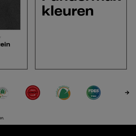
kleuren
r
ein
en.