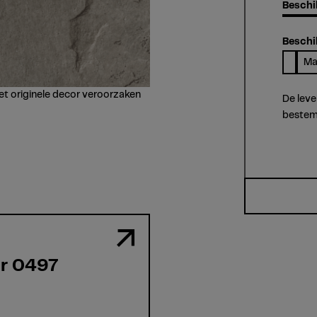
Beschi
Beschi
Ma
et originele decor veroorzaken
De leve
bestem
r 0497