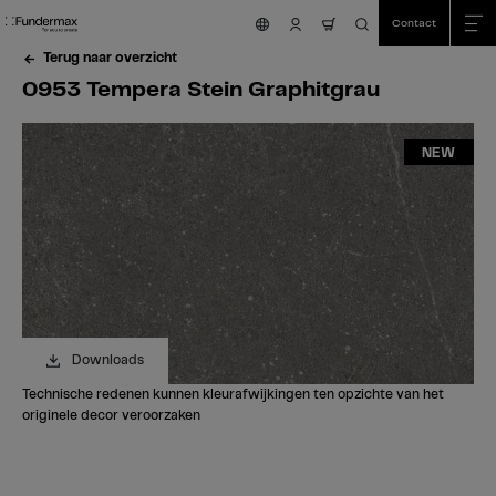
Table Of Content
Zoeken
0953 Tempera Stein Graphitgrau
Bestel uw gratis staal!
Heeft u vragen?
Vergelijkbare kleuren
sr.skip-to.main-content
sr.skip-to.table-of-contents
sr.skip-to.main-navigation
Contact
nav.cart.item.count
Terug naar overzicht
0953 Tempera Stein Graphitgrau
NEW
Downloads
Technische redenen kunnen kleurafwijkingen ten opzichte van het
originele decor veroorzaken