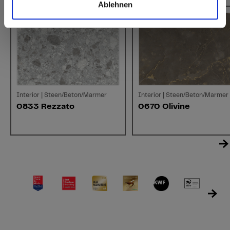
Ablehnen
Interior | Steen/Beton/Marmer
Interior | Steen/Beton/Marmer
0833 Rezzato
0670 Olivine