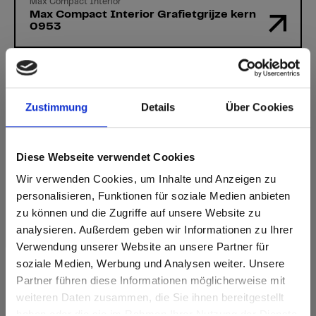
Max Compact Interior
Max Compact Interior Grafietgrijze kern
0953
Zustimmung
Details
Über Cookies
Heeft u vragen?
Diese Webseite verwendet Cookies
Onze experts helpen u graag verder!
Wir verwenden Cookies, um Inhalte und Anzeigen zu
Contactformulier
personalisieren, Funktionen für soziale Medien anbieten
zu können und die Zugriffe auf unsere Website zu
analysieren. Außerdem geben wir Informationen zu Ihrer
Verwendung unserer Website an unsere Partner für
soziale Medien, Werbung und Analysen weiter. Unsere
Partner führen diese Informationen möglicherweise mit
Are you based in the Verenigde
sr.modal is not closeable
weiteren Daten zusammen, die Sie ihnen bereitgestellt
Staten?
haben oder die sie im Rahmen Ihrer Nutzung der Dienste