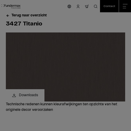
Table Of Content
Zoeken
3427 Titanio
Bestel uw gratis staal!
Heeft u vragen?
Vergelijkbare kleuren
sr.skip-to.main-content
sr.skip-to.table-of-contents
sr.skip-to.main-navigation
Contact
nav.cart.item.count
Terug naar overzicht
3427 Titanio
Downloads
Technische redenen kunnen kleurafwijkingen ten opzichte van het
originele decor veroorzaken