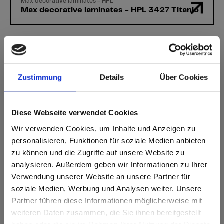
Max decorative laminates - HPL
Max decorative laminates - HPL 3427 Titanio
Zustimmung
Details
Über Cookies
Heeft u vragen?
Onze experts helpen u graag verder!
Diese Webseite verwendet Cookies
Wir verwenden Cookies, um Inhalte und Anzeigen zu
Contactformulier
personalisieren, Funktionen für soziale Medien anbieten
zu können und die Zugriffe auf unsere Website zu
analysieren. Außerdem geben wir Informationen zu Ihrer
Verwendung unserer Website an unsere Partner für
soziale Medien, Werbung und Analysen weiter. Unsere
Partner führen diese Informationen möglicherweise mit
Are you based in the Verenigde
sr.modal is not closeable
weiteren Daten zusammen, die Sie ihnen bereitgestellt
Staten?