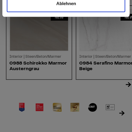
Ablehnen
NEW
NE
Interior | Steen/Beton/Marmer
Interior | Steen/Beton/Marmer
0988 Schirokko Marmor
0984 Serafino Marmo
Austerngrau
Beige