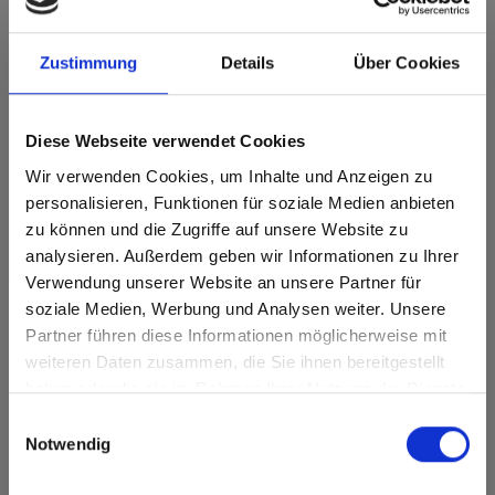
Deze kleur is niet richtinggebonden.
Zustimmung
Details
Über Cookies
Dichtstbijzijnde NCS-code: S 1580-Y90R
Dichtstbijzijnde RAL-code: 3001
Dichtstbijzijnde CMYK-code: 2-100-85-15
Diese Webseite verwendet Cookies
Een vergelijking met het originele monster is altijd
noodzakelijk!
Wir verwenden Cookies, um Inhalte und Anzeigen zu
personalisieren, Funktionen für soziale Medien anbieten
zu können und die Zugriffe auf unsere Website zu
Productkenmerken
analysieren. Außerdem geben wir Informationen zu Ihrer
Verwendung unserer Website an unsere Partner für
Gemakkelijk schoon te
Slagvast
maken
soziale Medien, Werbung und Analysen weiter. Unsere
Partner führen diese Informationen möglicherweise mit
Are you based in the Verenigde
sr.modal is not closeable
Krasvast
Oplosmiddelbestendig
weiteren Daten zusammen, die Sie ihnen bereitgestellt
Staten?
haben oder die sie im Rahmen Ihrer Nutzung der Dienste
Oppervlaktekenmerken
Go to the Fundermax North America website directly from
gesammelt haben.
Einwilligungsauswahl
here or discover what Fundermax offers in Europe and the
Notwendig
Duurzaam gesloten
rest of the world!
Duurzaam
oppervlak
Splintervrij snijden,