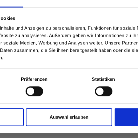
able
 based in the Verenigde
Cookies
sr.amount
nhalte und Anzeigen zu personalisieren, Funktionen für soziale
?
Website zu analysieren. Außerdem geben wir Informationen zu I
r soziale Medien, Werbung und Analysen weiter. Unsere Partner
 Daten zusammen, die Sie ihnen bereitgestellt haben oder die s
 North America website directly from here or discover what Funder
Heeft u 
n.
orld!
 to the Fundermax North America Website
Europe / Rest of the
Präferenzen
Statistiken
Auswahl erlauben
teresseren: