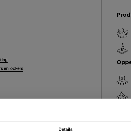
Prod
hting
Oppe
s en lockers
Details