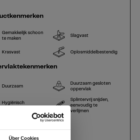
uctkenmerken
Gemakkelijk schoon
Slagvast
te maken
Krasvast
Oplosmiddelbestendig
rvlaktekenmerken
Duurzaam gesloten
Duurzaam
oppervlak
Splintervrij snijden,
Hygiënisch
eenvoudig te
verlijmen
Über Cookies