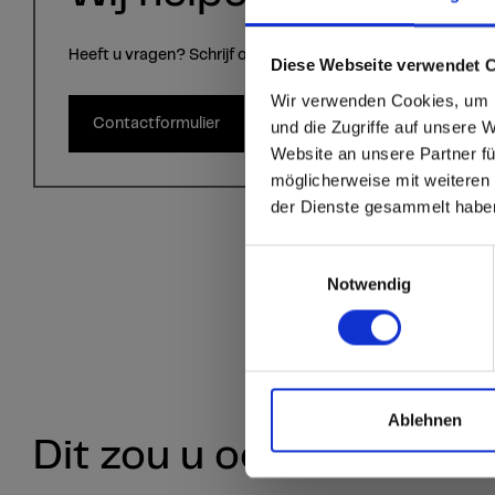
Heeft u vragen? Schrijf ons via het contactformulier.
sr.modal is not close
Are you
Diese Webseite verwendet 
Wir verwenden Cookies, um I
Staten
Contactformulier
und die Zugriffe auf unsere 
Website an unsere Partner fü
möglicherweise mit weiteren
Go to the Fundermax
der Dienste gesammelt habe
and the rest of the w
Einwilligungsauswahl
Click here to go
Notwendig
Ablehnen
Dit zou u ook kunnen in