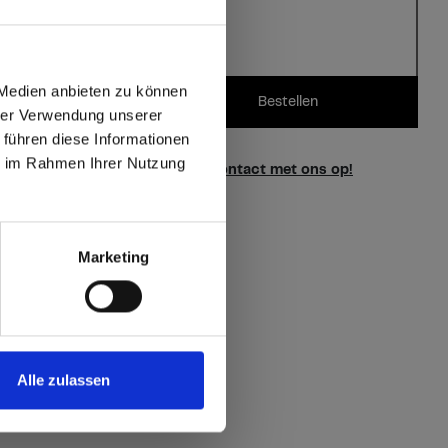
 Medien anbieten zu können
Bestellen
hrer Verwendung unserer
 führen diese Informationen
ie im Rahmen Ihrer Nutzung
max offers in Europe
vragen over onze stalen?
Neem contact met ons op!
 World
Marketing
Alle zulassen