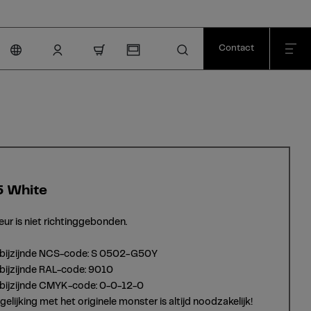
Contact
nav.cart.item.count
 White
eur is niet richtinggebonden.
tbijzijnde NCS-code: S 0502-G50Y
bijzijnde RAL-code: 9010
tbijzijnde CMYK-code: 0-0-12-0
gelijking met het originele monster is altijd noodzakelijk!