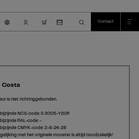
Contact
nav.cart.item.count
 Costa
eur is niet richtinggebonden.
tbijzijnde NCS-code: S 3005-Y20R
bijzijnde RAL-code: -
tbijzijnde CMYK-code: 2-8-24-28
gelijking met het originele monster is altijd noodzakelijk!