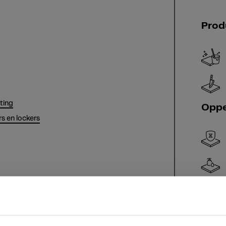
Prod
hting
Oppe
s en lockers