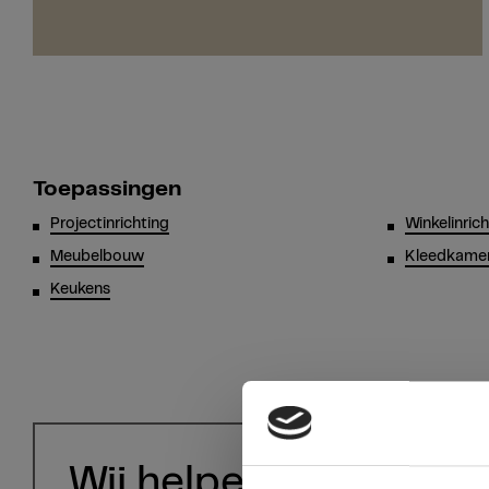
Toepassingen
Projectinrichting
Winkelinric
Meubelbouw
Kleedkamer
Keukens
Wij helpen u graag!