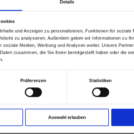
Details
able
 based in the Verenigde
Cookies
nhalte und Anzeigen zu personalisieren, Funktionen für soziale
?
Website zu analysieren. Außerdem geben wir Informationen zu I
r soziale Medien, Werbung und Analysen weiter. Unsere Partner
 Daten zusammen, die Sie ihnen bereitgestellt haben oder die s
 North America website directly from here or discover what Funder
n.
orld!
 to the Fundermax North America Website
Europe / Rest of the
Präferenzen
Statistiken
Auswahl erlauben
teresseren: