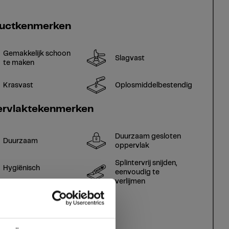
uctkenmerken
Gemakkelijk schoon
Slagvast
te maken
Krasvast
Oplosmiddelbestendig
rvlaktekenmerken
Duurzaam gesloten
Duurzaam
oppervlak
Splintervrij snijden,
Hygiënisch
eenvoudig te
verlijmen