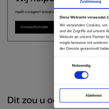
Zustimmung
Heeft u vragen? Schrijf ons via het contactformulier.
sr.modal is not close
Are you
Diese Webseite verwendet 
Wir verwenden Cookies, um I
Contactformulier
Staten
und die Zugriffe auf unsere 
Website an unsere Partner fü
möglicherweise mit weiteren
Go to the Fundermax
der Dienste gesammelt habe
and the rest of the w
Einwilligungsauswahl
Click here to go
Notwendig
Ablehnen
Dit zou u ook kunnen in