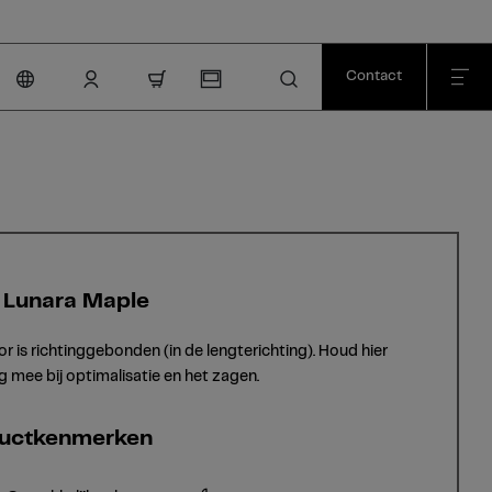
Contact
nav.cart.item.count
 Lunara Maple
or is richtinggebonden (in de lengterichting). Houd hier
g mee bij optimalisatie en het zagen.
uctkenmerken