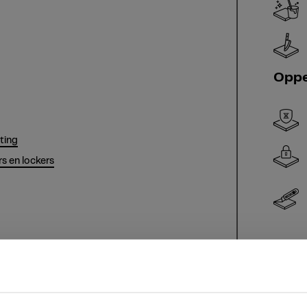
Oppe
hting
s en lockers