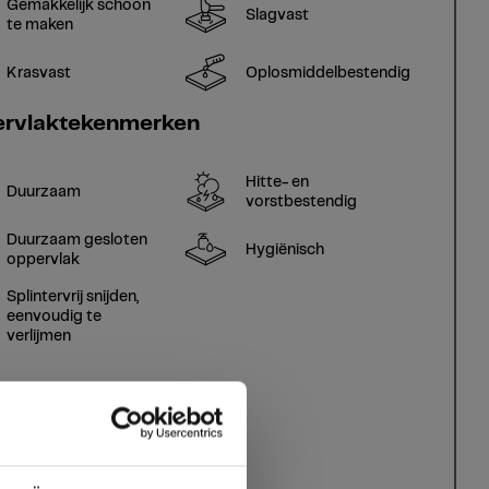
Gemakkelijk schoon
Slagvast
te maken
Krasvast
Oplosmiddelbestendig
rvlaktekenmerken
Hitte- en
Duurzaam
vorstbestendig
Duurzaam gesloten
Hygiënisch
oppervlak
Splintervrij snijden,
eenvoudig te
verlijmen