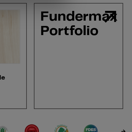
Fundermax
Portfolio
le