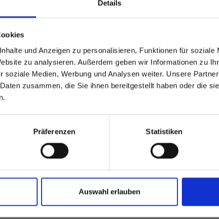
Details
able
 based in the Verenigde
Cookies
nhalte und Anzeigen zu personalisieren, Funktionen für soziale
?
Website zu analysieren. Außerdem geben wir Informationen zu I
r soziale Medien, Werbung und Analysen weiter. Unsere Partner
 Daten zusammen, die Sie ihnen bereitgestellt haben oder die s
 North America website directly from here or discover what Funder
n.
orld!
 to the Fundermax North America Website
Europe / Rest of the
Präferenzen
Statistiken
Auswahl erlauben
teresseren: