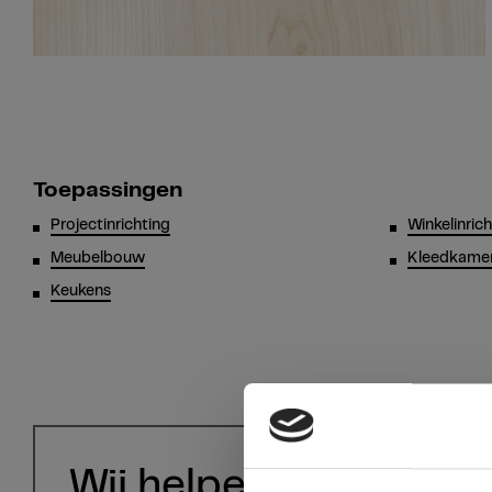
Toepassingen
Projectinrichting
Winkelinric
Meubelbouw
Kleedkamer
Keukens
Wij helpen u graag!