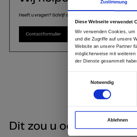
Zustimmung
Heeft u vragen? Schrijf ons via het contactformulier.
sr.modal is not close
Are you
Diese Webseite verwendet 
Wir verwenden Cookies, um I
Contactformulier
Staten
und die Zugriffe auf unsere 
Website an unsere Partner fü
möglicherweise mit weiteren
Go to the Fundermax
der Dienste gesammelt habe
and the rest of the w
Einwilligungsauswahl
Click here to go
Notwendig
Ablehnen
Dit zou u ook kunnen in