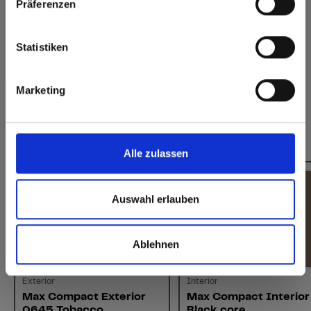
Präferenzen
Hygiënisch
Website
eenvoudig te
verlijmen
Europe / Rest of the World
Statistiken
Marketing
Dit zou u ook kunnen interesseren:
Alle zulassen
Auswahl erlauben
Ablehnen
Exterior
Interior
Max Compact Exterior
Max Compact Interior
0645 Tobacco
Black core