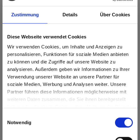
Deze kleur is niet richtinggebonden.
Zustimmung
Details
Über Cookies
Dichtstbijzijnde NCS-code: S 4020-Y30R
Dichtstbijzijnde RAL-code: 1019
Dichtstbijzijnde CMYK-code: 38-45-69-4
Diese Webseite verwendet Cookies
Een vergelijking met het originele monster is altijd
Wir verwenden Cookies, um Inhalte und Anzeigen zu
noodzakelijk!
personalisieren, Funktionen für soziale Medien anbieten
zu können und die Zugriffe auf unsere Website zu
Productkenmerken
analysieren. Außerdem geben wir Informationen zu Ihrer
Verwendung unserer Website an unsere Partner für
Gemakkelijk schoon te
Slagvast
soziale Medien, Werbung und Analysen weiter. Unsere
maken
Partner führen diese Informationen möglicherweise mit
Are you based in the Verenigde
sr.modal is not closeable
Krasvast
Oplosmiddelbestendig
weiteren Daten zusammen, die Sie ihnen bereitgestellt
Staten?
haben oder die sie im Rahmen Ihrer Nutzung der Dienste
Oppervlaktekenmerken
Go to the Fundermax North America website directly from
gesammelt haben.
Einwilligungsauswahl
here or discover what Fundermax offers in Europe and the
Notwendig
rest of the world!
Duurzaam gesloten
Duurzaam
oppervlak
Click here to go to the Fundermax North America
Splintervrij snijden,