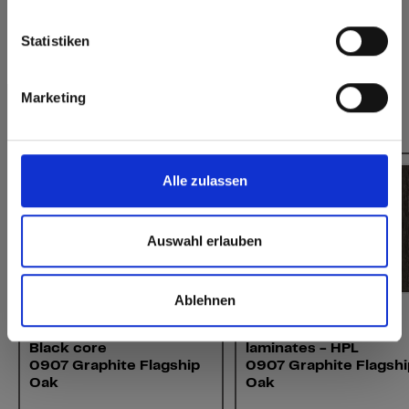
Europe / Rest of the World
Statistiken
Marketing
Dit zou u ook kunnen interesseren:
Alle zulassen
Auswahl erlauben
Ablehnen
Interior
Interior
Max Compact Interior
Max decorative
Black core
laminates - HPL
0907 Graphite Flagship
0907 Graphite Flagshi
Oak
Oak