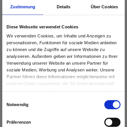
Zustimmung
Details
Über Cookies
Dit decor is richtinggebonden (in de lengterichting). Houd hier
rekening mee bij optimalisatie en het zagen.
Diese Webseite verwendet Cookies
Productkenmerken
Wir verwenden Cookies, um Inhalte und Anzeigen zu
Gemakkelijk schoon te
personalisieren, Funktionen für soziale Medien anbieten
Slagvast
maken
zu können und die Zugriffe auf unsere Website zu
analysieren. Außerdem geben wir Informationen zu Ihrer
Krasvast
Oplosmiddelbestendig
Verwendung unserer Website an unsere Partner für
Oppervlaktekenmerken
soziale Medien, Werbung und Analysen weiter. Unsere
Partner führen diese Informationen möglicherweise mit
Are you based in the Verenigde
sr.modal is not closeable
Hitte- en
weiteren Daten zusammen, die Sie ihnen bereitgestellt
Staten?
Duurzaam
vorstbestendig
haben oder die sie im Rahmen Ihrer Nutzung der Dienste
Go to the Fundermax North America website directly from
Duurzaam gesloten
gesammelt haben.
Hygiënisch
Einwilligungsauswahl
oppervlak
here or discover what Fundermax offers in Europe and the
Notwendig
rest of the world!
Splintervrij snijden,
eenvoudig te
verlijmen
Click here to go to the Fundermax North America
Präferenzen
Website