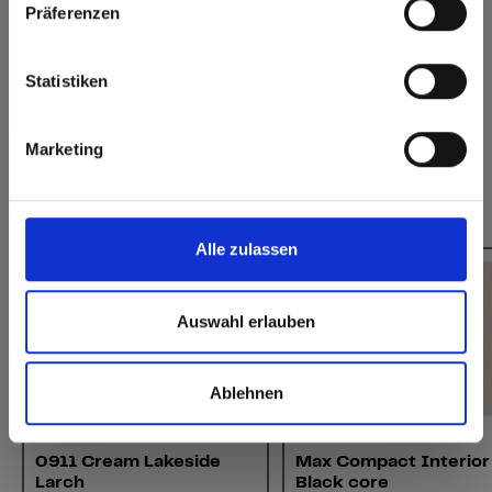
Präferenzen
Website
Europe / Rest of the World
Statistiken
Heeft u vragen over onze stalen?
Neem contact met ons op!
Marketing
Dit zou u ook kunnen interesseren:
Alle zulassen
Auswahl erlauben
Ablehnen
Interior
Interior
0911 Cream Lakeside
Max Compact Interior
Larch
Black core