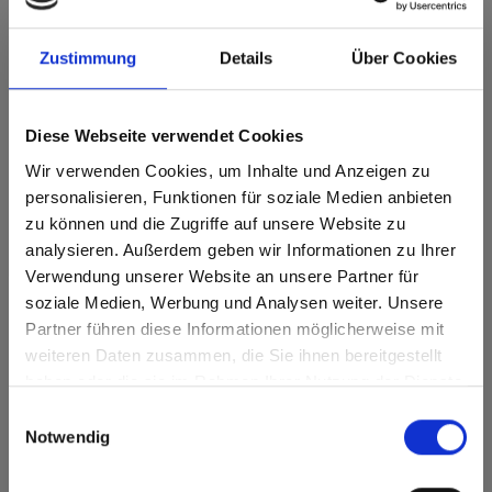
Dit decor is richtinggebonden (in de lengterichting). Houd hier
Zustimmung
Details
Über Cookies
rekening mee bij optimalisatie en het zagen.
Productkenmerken
Diese Webseite verwendet Cookies
Gemakkelijk schoon te
Wir verwenden Cookies, um Inhalte und Anzeigen zu
Slagvast
maken
personalisieren, Funktionen für soziale Medien anbieten
Krasvast
Oplosmiddelbestendig
zu können und die Zugriffe auf unsere Website zu
analysieren. Außerdem geben wir Informationen zu Ihrer
Oppervlaktekenmerken
Verwendung unserer Website an unsere Partner für
soziale Medien, Werbung und Analysen weiter. Unsere
Hitte- en
Partner führen diese Informationen möglicherweise mit
Duurzaam
Are you based in the Verenigde
sr.modal is not closeable
vorstbestendig
weiteren Daten zusammen, die Sie ihnen bereitgestellt
Staten?
Duurzaam gesloten
Hygiënisch
haben oder die sie im Rahmen Ihrer Nutzung der Dienste
oppervlak
Go to the Fundermax North America website directly from
gesammelt haben.
Einwilligungsauswahl
here or discover what Fundermax offers in Europe and the
Splintervrij snijden,
Notwendig
eenvoudig te
rest of the world!
verlijmen
Click here to go to the Fundermax North America