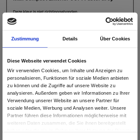
Deze kleur is niet richtinggebonden.
Dichtstbijzijnde NCS-code: S 2500-N
Dichtstbijzijnde RAL-code: -
Dichtstbijzijnde CMYK-code: 4-2-9-26
Zustimmung
Details
Über Cookies
Een vergelijking met het originele monster is altijd
noodzakelijk!
Diese Webseite verwendet Cookies
Productkenmerken
Wir verwenden Cookies, um Inhalte und Anzeigen zu
personalisieren, Funktionen für soziale Medien anbieten
Gemakkelijk schoon te
Dubbel gehard
zu können und die Zugriffe auf unsere Website zu
maken
analysieren. Außerdem geben wir Informationen zu Ihrer
Zeer weerbestendig
Slagvast
Verwendung unserer Website an unsere Partner für
soziale Medien, Werbung und Analysen weiter. Unsere
Optimaal lichtecht
Krasvast
Partner führen diese Informationen möglicherweise mit
Are you based in the Verenigde
sr.modal is not closeable
weiteren Daten zusammen, die Sie ihnen bereitgestellt
Staten?
Oplosmiddelbestendig
haben oder die sie im Rahmen Ihrer Nutzung der Dienste
Go to the Fundermax North America website directly from
gesammelt haben.
Oppervlaktekenmerken