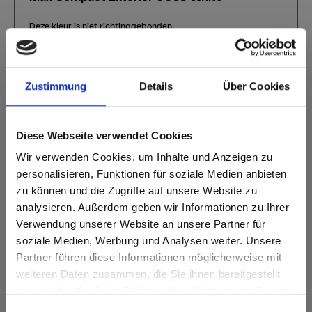
Deze kleur is niet richtinggebonden.
Dichtstbijzijnde NCS-code: S 0502-G50Y
Dichtstbijzijnde RAL-code: 9010
Dichtstbijzijnde CMYK-code: 0-0-12-0
Zustimmung
Details
Über Cookies
Een vergelijking met het originele monster is altijd
noodzakelijk!
Diese Webseite verwendet Cookies
Productkenmerken
Wir verwenden Cookies, um Inhalte und Anzeigen zu
personalisieren, Funktionen für soziale Medien anbieten
Gemakkelijk schoon te
Dubbel gehard
zu können und die Zugriffe auf unsere Website zu
maken
analysieren. Außerdem geben wir Informationen zu Ihrer
Zeer weerbestendig
Slagvast
Verwendung unserer Website an unsere Partner für
soziale Medien, Werbung und Analysen weiter. Unsere
Optimaal lichtecht
Krasvast
Partner führen diese Informationen möglicherweise mit
Are you based in the Verenigde
sr.modal is not closeable
weiteren Daten zusammen, die Sie ihnen bereitgestellt
Staten?
Oplosmiddelbestendig
haben oder die sie im Rahmen Ihrer Nutzung der Dienste
Go to the Fundermax North America website directly from
gesammelt haben.
Oppervlaktekenmerken