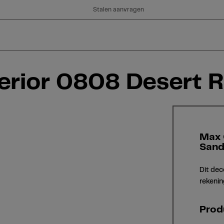
Stalen aanvragen
rior 0808 Desert 
Max 
Sand
Dit dec
rekenin
Prod