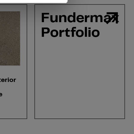
Fundermax
Portfolio
erior
e