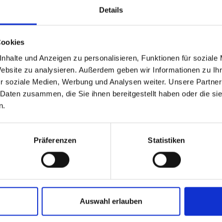
Details
able
 based in the Verenigde
Cookies
detail.
nhalte und Anzeigen zu personalisieren, Funktionen für soziale
?
Website zu analysieren. Außerdem geben wir Informationen zu I
sr.amount
r soziale Medien, Werbung und Analysen weiter. Unsere Partner
 Daten zusammen, die Sie ihnen bereitgestellt haben oder die s
 North America website directly from here or discover what Funder
n.
orld!
Heeft u 
 to the Fundermax North America Website
Europe / Rest of the
Präferenzen
Statistiken
Auswahl erlauben
teresseren: