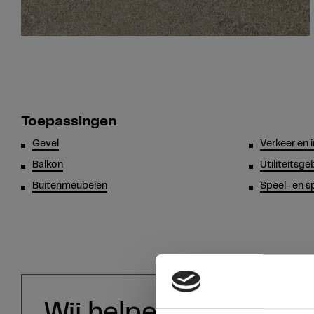
Toepassingen
Gevel
Verkeer en 
Balkon
Utiliteitsg
Buitenmeubelen
Speel- en s
Wij helpen u graag!