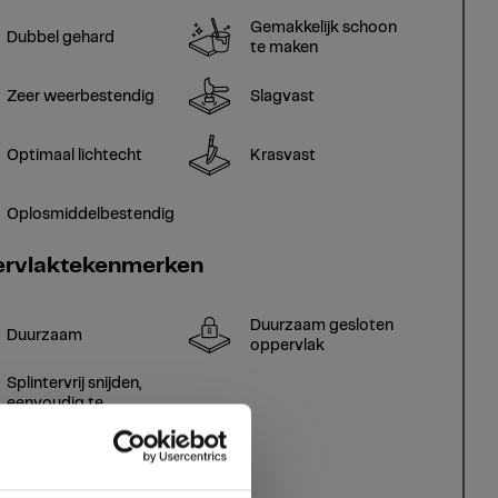
Gemakkelijk schoon
Dubbel gehard
te maken
Zeer weerbestendig
Slagvast
Optimaal lichtecht
Krasvast
Oplosmiddelbestendig
rvlaktekenmerken
Duurzaam gesloten
Duurzaam
oppervlak
Splintervrij snijden,
eenvoudig te
verlijmen