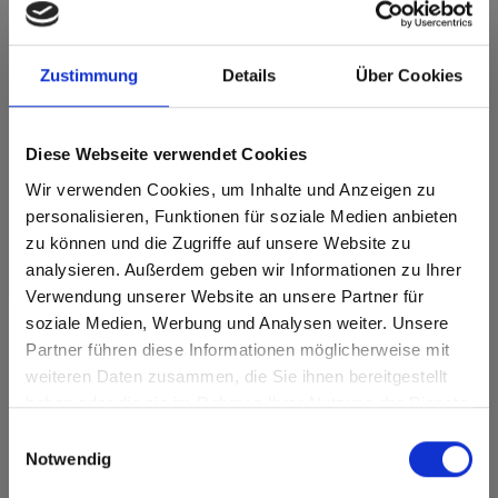
Dit decor is richtinggebonden (in de lengterichting). Houd hier
rekening mee bij optimalisatie en het zagen.
Zustimmung
Details
Über Cookies
Productkenmerken
Diese Webseite verwendet Cookies
Gemakkelijk schoon te
Dubbel gehard
maken
Wir verwenden Cookies, um Inhalte und Anzeigen zu
personalisieren, Funktionen für soziale Medien anbieten
Zeer weerbestendig
Slagvast
zu können und die Zugriffe auf unsere Website zu
analysieren. Außerdem geben wir Informationen zu Ihrer
Optimaal lichtecht
Krasvast
Verwendung unserer Website an unsere Partner für
soziale Medien, Werbung und Analysen weiter. Unsere
Oplosmiddelbestendig
Partner führen diese Informationen möglicherweise mit
Are you based in the Verenigde
sr.modal is not closeable
Oppervlaktekenmerken
weiteren Daten zusammen, die Sie ihnen bereitgestellt
Staten?
haben oder die sie im Rahmen Ihrer Nutzung der Dienste
Go to the Fundermax North America website directly from
gesammelt haben.
Duurzaam gesloten
Einwilligungsauswahl
Duurzaam
here or discover what Fundermax offers in Europe and the
oppervlak
Notwendig
rest of the world!
Splintervrij snijden,
eenvoudig te