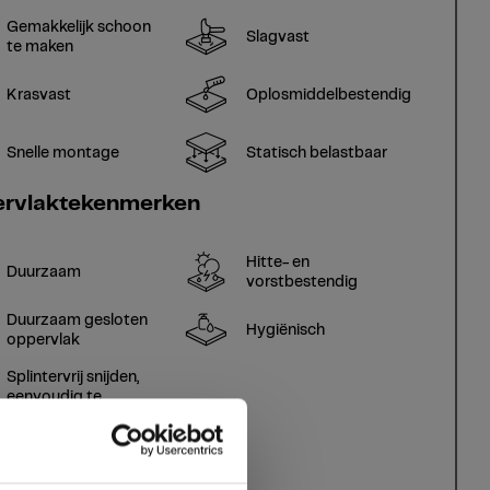
Gemakkelijk schoon
Slagvast
te maken
Krasvast
Oplosmiddelbestendig
Snelle montage
Statisch belastbaar
rvlaktekenmerken
Hitte- en
Duurzaam
vorstbestendig
Duurzaam gesloten
Hygiënisch
oppervlak
Splintervrij snijden,
eenvoudig te
verlijmen