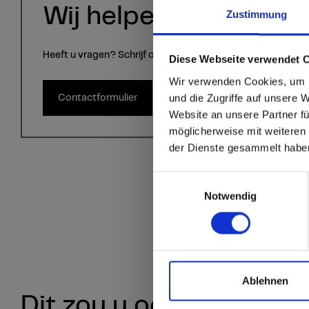
Wij helpen u graag!
Zustimmung
Heeft u vragen? Schrijf ons via het contactformulier.
sr.modal is not close
Are you
Diese Webseite verwendet 
Wir verwenden Cookies, um I
Staten
und die Zugriffe auf unsere 
Contactformulier
Website an unsere Partner fü
möglicherweise mit weiteren
Go to the Fundermax
der Dienste gesammelt habe
and the rest of the w
Einwilligungsauswahl
Click here to go
Notwendig
Ablehnen
Dit zou u ook kunnen in