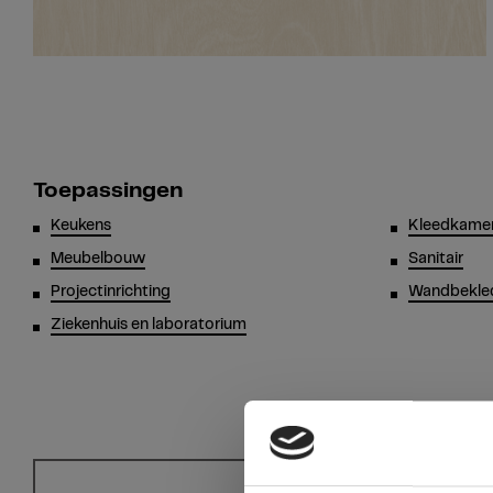
Toepassingen
Keukens
Kleedkamer
Meubelbouw
Sanitair
Projectinrichting
Wandbekle
Ziekenhuis en laboratorium