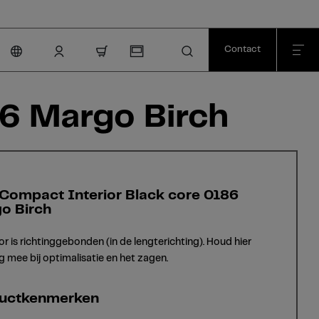
Contact
nav.cart.item.count
6 Margo Birch
Compact Interior Black core 0186
o Birch
or is richtinggebonden (in de lengterichting). Houd hier
g mee bij optimalisatie en het zagen.
uctkenmerken