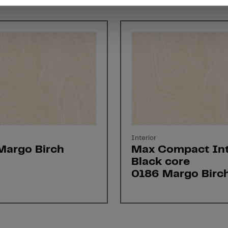
Interior
Margo Birch
Max Compact Int
Black core
0186 Margo Birc