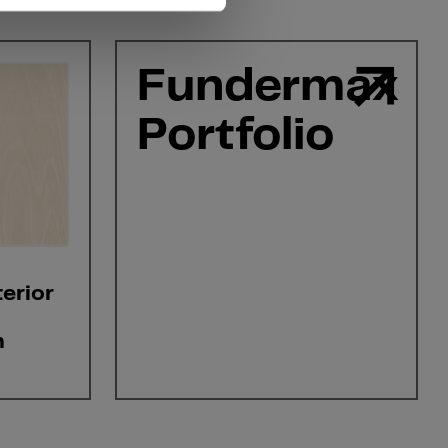
Fundermax
Portfolio
erior
h