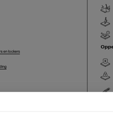
Oppe
s en lockers
ding