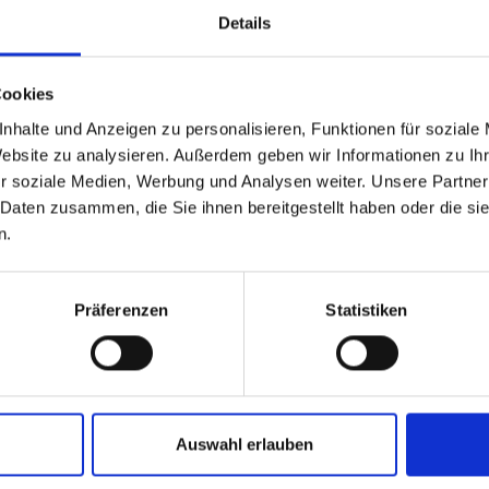
Details
able
 based in the Verenigde
Cookies
nhalte und Anzeigen zu personalisieren, Funktionen für soziale
?
Website zu analysieren. Außerdem geben wir Informationen zu I
r soziale Medien, Werbung und Analysen weiter. Unsere Partner
 Daten zusammen, die Sie ihnen bereitgestellt haben oder die s
 North America website directly from here or discover what Funder
n.
orld!
 to the Fundermax North America Website
Europe / Rest of the
Präferenzen
Statistiken
Auswahl erlauben
teresseren: