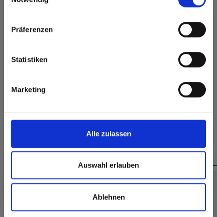
Oppervlaktekenmerken
Click here to go to the Fundermax North America
Präferenzen
Duurzaam gesloten
Website
Duurzaam
oppervlak
Splintervrij snijden,
Europe / Rest of the World
Hygiënisch
Statistiken
eenvoudig te
verlijmen
Marketing
Alle zulassen
Dit zou u ook kunnen interesseren:
Auswahl erlauben
Ablehnen