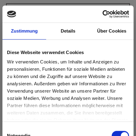
Max Compact Interior Black core 0606
Arctic White
Deze kleur is niet richtinggebonden.
Zustimmung
Details
Über Cookies
Dichtstbijzijnde NCS-code: S 0502-R50B
Dichtstbijzijnde RAL-code: 9003
Diese Webseite verwendet Cookies
Dichtstbijzijnde CMYK-code: 2-3-6-0
Een vergelijking met het originele monster is altijd
Wir verwenden Cookies, um Inhalte und Anzeigen zu
noodzakelijk!
personalisieren, Funktionen für soziale Medien anbieten
zu können und die Zugriffe auf unsere Website zu
Productkenmerken
analysieren. Außerdem geben wir Informationen zu Ihrer
Verwendung unserer Website an unsere Partner für
Gemakkelijk schoon te
soziale Medien, Werbung und Analysen weiter. Unsere
Slagvast
maken
Partner führen diese Informationen möglicherweise mit
Are you based in the Verenigde
sr.modal is not closeable
weiteren Daten zusammen, die Sie ihnen bereitgestellt
Staten?
Krasvast
Oplosmiddelbestendig
haben oder die sie im Rahmen Ihrer Nutzung der Dienste
Go to the Fundermax North America website directly from
gesammelt haben.
Snelle montage
Statisch belastbaar
Einwilligungsauswahl
here or discover what Fundermax offers in Europe and the
Notwendig
rest of the world!