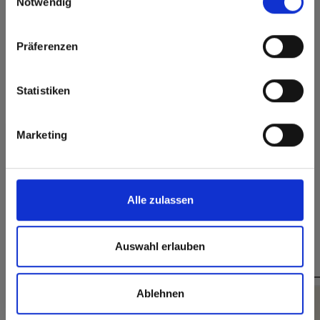
Notwendig
rest of the world!
Oppervlaktekenmerken
Click here to go to the Fundermax North America
Hitte- en
Präferenzen
Duurzaam
Website
vorstbestendig
Duurzaam gesloten
Europe / Rest of the World
Hygiënisch
oppervlak
Statistiken
Splintervrij snijden,
eenvoudig te
verlijmen
Marketing
Alle zulassen
Auswahl erlauben
Dit zou u ook kunnen interesseren:
Ablehnen