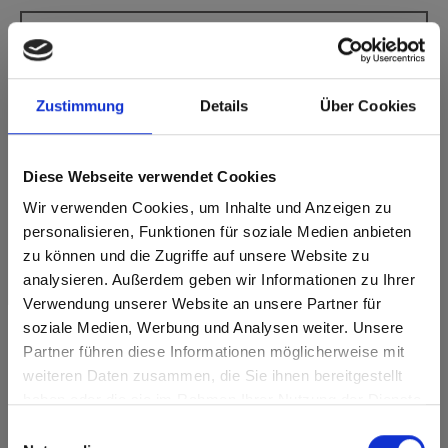
Max Compact Interior Black core 0742
Pebble Grey
Deze kleur is niet richtinggebonden.
Zustimmung
Details
Über Cookies
Dichtstbijzijnde NCS-code: S 1002-Y
Dichtstbijzijnde RAL-code: 9002
Diese Webseite verwendet Cookies
Dichtstbijzijnde CMYK-code: 0-2-15-7
Een vergelijking met het originele monster is altijd
Wir verwenden Cookies, um Inhalte und Anzeigen zu
noodzakelijk!
personalisieren, Funktionen für soziale Medien anbieten
zu können und die Zugriffe auf unsere Website zu
Productkenmerken
analysieren. Außerdem geben wir Informationen zu Ihrer
Verwendung unserer Website an unsere Partner für
Gemakkelijk schoon te
soziale Medien, Werbung und Analysen weiter. Unsere
Slagvast
maken
Partner führen diese Informationen möglicherweise mit
Are you based in the Verenigde
sr.modal is not closeable
weiteren Daten zusammen, die Sie ihnen bereitgestellt
Krasvast
Oplosmiddelbestendig
Staten?
haben oder die sie im Rahmen Ihrer Nutzung der Dienste
Go to the Fundermax North America website directly from
Snelle montage
Statisch belastbaar
gesammelt haben.
Einwilligungsauswahl
here or discover what Fundermax offers in Europe and the