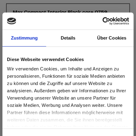
Max Compact Interior Black core 0759
Graphite Black
Deze kleur is niet richtinggebonden.
Zustimmung
Details
Über Cookies
Dichtstbijzijnde NCS-code: S 8502-B
Dichtstbijzijnde RAL-code: 9011
Dichtstbijzijnde CMYK-code: 30-21-20-88
Diese Webseite verwendet Cookies
Een vergelijking met het originele monster is altijd
noodzakelijk!
Wir verwenden Cookies, um Inhalte und Anzeigen zu
personalisieren, Funktionen für soziale Medien anbieten
Productkenmerken
zu können und die Zugriffe auf unsere Website zu
analysieren. Außerdem geben wir Informationen zu Ihrer
Verwendung unserer Website an unsere Partner für
Gemakkelijk schoon te
Slagvast
maken
soziale Medien, Werbung und Analysen weiter. Unsere
Partner führen diese Informationen möglicherweise mit
Are you based in the Verenigde
sr.modal is not closeable
Krasvast
Oplosmiddelbestendig
weiteren Daten zusammen, die Sie ihnen bereitgestellt
Staten?
haben oder die sie im Rahmen Ihrer Nutzung der Dienste
Snelle montage
Statisch belastbaar
Go to the Fundermax North America website directly from
gesammelt haben.