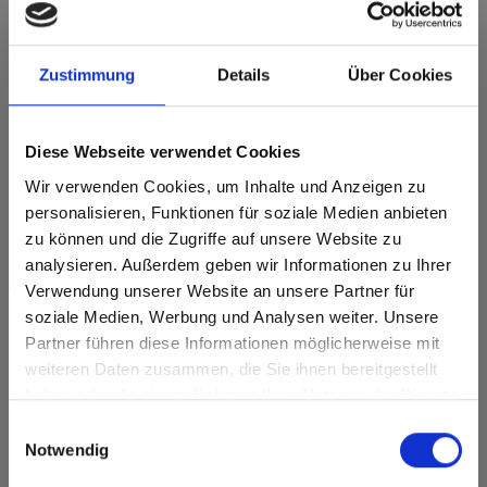
Max Compact Interior Black core 0835
Thasos
Zustimmung
Details
Über Cookies
Dit decor is richtinggebonden. Houd hier rekening mee bij het
optimaliseren en snijden.
Diese Webseite verwendet Cookies
Productkenmerken
Wir verwenden Cookies, um Inhalte und Anzeigen zu
personalisieren, Funktionen für soziale Medien anbieten
Gemakkelijk schoon te
zu können und die Zugriffe auf unsere Website zu
Slagvast
maken
analysieren. Außerdem geben wir Informationen zu Ihrer
Krasvast
Oplosmiddelbestendig
Verwendung unserer Website an unsere Partner für
soziale Medien, Werbung und Analysen weiter. Unsere
Snelle montage
Statisch belastbaar
Partner führen diese Informationen möglicherweise mit
Are you based in the Verenigde
sr.modal is not closeable
weiteren Daten zusammen, die Sie ihnen bereitgestellt
Staten?
Oppervlaktekenmerken
haben oder die sie im Rahmen Ihrer Nutzung der Dienste
Go to the Fundermax North America website directly from
gesammelt haben.
Einwilligungsauswahl
here or discover what Fundermax offers in Europe and the
Hitte- en
Duurzaam
Notwendig
vorstbestendig
rest of the world!
Duurzaam gesloten