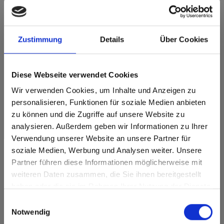
Max Compact Interior Black core 0894 Black
Pearl Concrete
Zustimmung
Details
Über Cookies
Dit decor is richtinggebonden. Houd hier rekening mee bij het
optimaliseren en snijden.
Diese Webseite verwendet Cookies
Productkenmerken
Wir verwenden Cookies, um Inhalte und Anzeigen zu
personalisieren, Funktionen für soziale Medien anbieten
Gemakkelijk schoon te
Slagvast
maken
zu können und die Zugriffe auf unsere Website zu
analysieren. Außerdem geben wir Informationen zu Ihrer
Krasvast
Oplosmiddelbestendig
Verwendung unserer Website an unsere Partner für
soziale Medien, Werbung und Analysen weiter. Unsere
Snelle montage
Statisch belastbaar
Partner führen diese Informationen möglicherweise mit
Are you based in the Verenigde
sr.modal is not closeable
weiteren Daten zusammen, die Sie ihnen bereitgestellt
Oppervlaktekenmerken
Staten?
haben oder die sie im Rahmen Ihrer Nutzung der Dienste
Go to the Fundermax North America website directly from
gesammelt haben.
Chemische
Einwilligungsauswahl
here or discover what Fundermax offers in Europe and the
Duurzaam
bestendigheid
Notwendig
rest of the world!
Hitte- en
Duurzaam gesloten