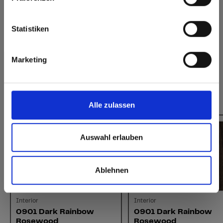
Website
Hygiënisch
eenvoudig te
verlijmen
Europe / Rest of the World
Statistiken
Marketing
Dit zou u ook kunnen interesseren:
Alle zulassen
Auswahl erlauben
Ablehnen
Interior
Interior
0901 Dark Rainbow
0901 Dark Rainbow
Rosewood
Rosewood