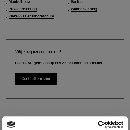
Meubelbouw
Sanitair
Projectinrichting
Wandbekleding
Ziekenhuis en laboratorium
Wij helpen u graag!
Heeft u vragen? Schrijf ons via het contactformulier.
Contactformulier