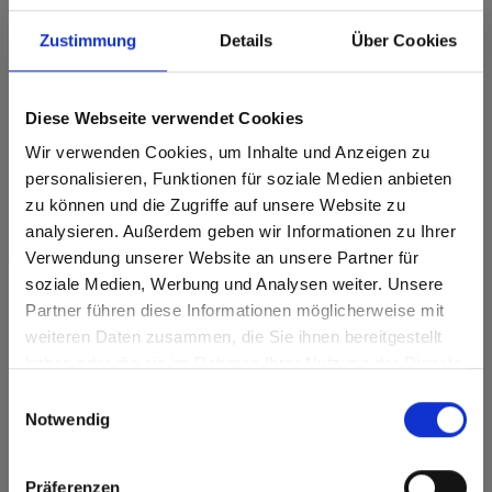
Zustimmung
Details
Über Cookies
Max Compact Interior Black core 0901 Dark
Rainbow Rosewood
Dit decor is richtinggebonden (in de lengterichting). Houd hier
Diese Webseite verwendet Cookies
rekening mee bij optimalisatie en het zagen.
Wir verwenden Cookies, um Inhalte und Anzeigen zu
Productkenmerken
personalisieren, Funktionen für soziale Medien anbieten
zu können und die Zugriffe auf unsere Website zu
analysieren. Außerdem geben wir Informationen zu Ihrer
Gemakkelijk schoon te
Krasvast
maken
Verwendung unserer Website an unsere Partner für
soziale Medien, Werbung und Analysen weiter. Unsere
Oplosmiddelbestendig
Snelle montage
Partner führen diese Informationen möglicherweise mit
Are you based in the Verenigde
sr.modal is not closeable
weiteren Daten zusammen, die Sie ihnen bereitgestellt
Staten?
Slagvast
Statisch belastbaar
haben oder die sie im Rahmen Ihrer Nutzung der Dienste
Go to the Fundermax North America website directly from
Oppervlaktekenmerken
gesammelt haben.
Einwilligungsauswahl
here or discover what Fundermax offers in Europe and the
Notwendig
rest of the world!
Duurzaam gesloten
Duurzaam
oppervlak
Click here to go to the Fundermax North America
Präferenzen
Splintervrij snijden,