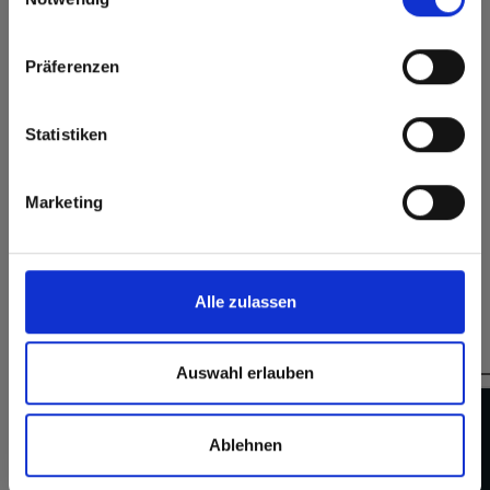
Oppervlaktekenmerken
Click here to go to the Fundermax North America
Präferenzen
Duurzaam gesloten
Website
Duurzaam
oppervlak
Splintervrij snijden,
Europe / Rest of the World
Hygiënisch
Statistiken
eenvoudig te
verlijmen
Marketing
Alle zulassen
Dit zou u ook kunnen interesseren:
Auswahl erlauben
Ablehnen