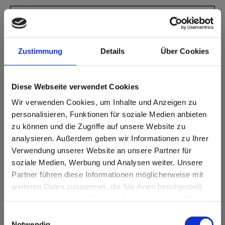
Max Compact Interior Black core 2369 Black
Blue
Deze kleur is niet richtinggebonden.
Zustimmung
Details
Über Cookies
Dichtstbijzijnde NCS-code: S 8005-R80B
Dichtstbijzijnde RAL-code: 5004
Diese Webseite verwendet Cookies
Dichtstbijzijnde CMYK-code: 85-58-51-75
Een vergelijking met het originele monster is altijd
Wir verwenden Cookies, um Inhalte und Anzeigen zu
noodzakelijk!
personalisieren, Funktionen für soziale Medien anbieten
zu können und die Zugriffe auf unsere Website zu
Productkenmerken
analysieren. Außerdem geben wir Informationen zu Ihrer
Verwendung unserer Website an unsere Partner für
Gemakkelijk schoon te
soziale Medien, Werbung und Analysen weiter. Unsere
Slagvast
maken
Partner führen diese Informationen möglicherweise mit
Are you based in the Verenigde
sr.modal is not closeable
weiteren Daten zusammen, die Sie ihnen bereitgestellt
Staten?
Krasvast
Oplosmiddelbestendig
haben oder die sie im Rahmen Ihrer Nutzung der Dienste
Go to the Fundermax North America website directly from
gesammelt haben.
Snelle montage
Statisch belastbaar
Einwilligungsauswahl
here or discover what Fundermax offers in Europe and the
Notwendig
rest of the world!