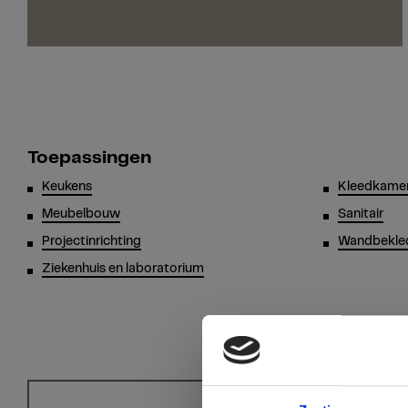
Toepassingen
Keukens
Kleedkamer
Meubelbouw
Sanitair
Projectinrichting
Wandbekle
Ziekenhuis en laboratorium