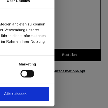
Über Cookies
eenvoudig te
verlijmen
 Medien anbieten zu können
hrer Verwendung unserer
 führen diese Informationen
ie im Rahmen Ihrer Nutzung
max offers in Europe
Bestellen
 World
Marketing
vragen over onze stalen?
Neem contact met ons op!
Alle zulassen