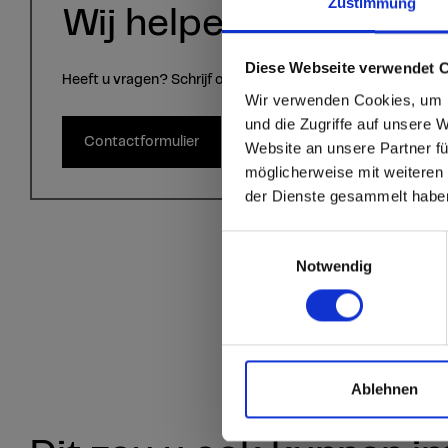
Zustimmung
Wij helpen u graag!
sr.modal is not close
Are you
Diese Webseite verwendet 
Heeft u vragen? Schrijf ons via het contactformulier.
Wir verwenden Cookies, um I
Staten
und die Zugriffe auf unsere 
Contactformulier
Website an unsere Partner fü
möglicherweise mit weiteren
Go to the Fundermax
der Dienste gesammelt habe
and the rest of the w
Einwilligungsauswahl
Click here to go
Notwendig
Ablehnen