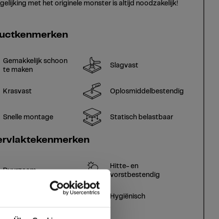
gelijking met het originele monster is altijd noodzakelijk!
uctkenmerken
Gemakkelijk schoon
Slagvast
te maken
Krasvast
Oplosmiddelbestendig
Snelle montage
Statisch belastbaar
rvlaktekenmerken
Hitte- en
Duurzaam
vorstbestendig
Duurzaam gesloten
Hygiënisch
oppervlak
Splintervrij snijden,