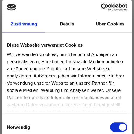
Max decorative laminates - HPL 0066 Sand
Deze kleur is niet richtinggebonden.
Zustimmung
Details
Über Cookies
Dichtstbijzijnde NCS-code: S 1505-Y20R
Dichtstbijzijnde RAL-code: -
Dichtstbijzijnde CMYK-code: 0-6-25-12
Diese Webseite verwendet Cookies
Een vergelijking met het originele monster is altijd
noodzakelijk!
Wir verwenden Cookies, um Inhalte und Anzeigen zu
personalisieren, Funktionen für soziale Medien anbieten
zu können und die Zugriffe auf unsere Website zu
Productkenmerken
analysieren. Außerdem geben wir Informationen zu Ihrer
Verwendung unserer Website an unsere Partner für
Gemakkelijk schoon te
Duurzaam
maken
soziale Medien, Werbung und Analysen weiter. Unsere
Partner führen diese Informationen möglicherweise mit
Are you based in the Verenigde
sr.modal is not closeable
Slagvast
Krasvast
weiteren Daten zusammen, die Sie ihnen bereitgestellt
Staten?
haben oder die sie im Rahmen Ihrer Nutzung der Dienste
Oplosmiddelbestendig
Hygiënisch
Go to the Fundermax North America website directly from
gesammelt haben.
Einwilligungsauswahl
here or discover what Fundermax offers in Europe and the
Oppervlaktekenmerken
Notwendig
rest of the world!