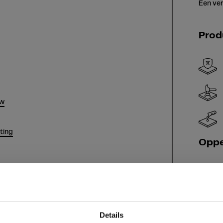
Een ver
Prod
uw
hting
Oppe
Details