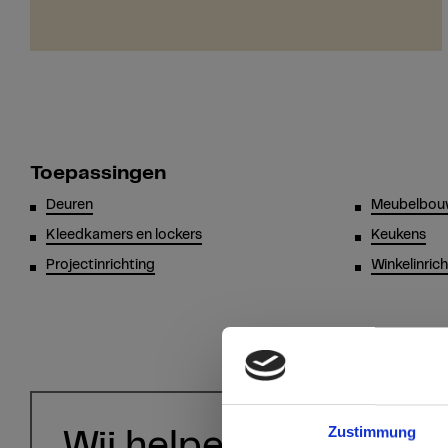
Toepassingen
Deuren
Meubelbo
Kleedkamers en lockers
Keukens
Projectinrichting
Winkelinric
Zustimmung
Wij helpen u graag!