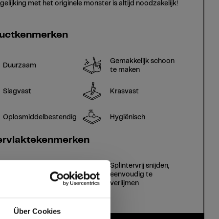
gelijking met het originele monster is altijd noodzakelijk!
uctkenmerken
Gemakkelijk schoon
Duurzaam
te maken
Slagvast
Krasvast
Oplosmiddelbestendig
Hygiënisch
rvlaktekenmerken
Splintervrij snijden,
Duurzaam gesloten
eenvoudig te
oppervlak
verlijmen
Über Cookies