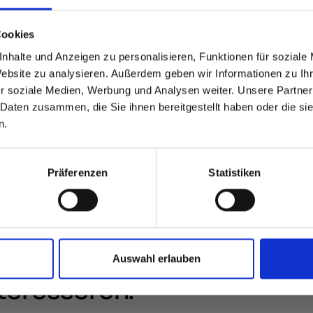
sr.amount
able
 based in the Verenigde
Cookies
nhalte und Anzeigen zu personalisieren, Funktionen für soziale
Heeft u 
?
Website zu analysieren. Außerdem geben wir Informationen zu I
r soziale Medien, Werbung und Analysen weiter. Unsere Partner
 Daten zusammen, die Sie ihnen bereitgestellt haben oder die s
 North America website directly from here or discover what Funder
n.
orld!
 to the Fundermax North America Website
Europe / Rest of the
Präferenzen
Statistiken
Auswahl erlauben
teresseren: