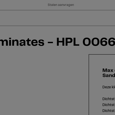
Stalen aanvragen
aminates - HPL 006
Max 
San
Deze kl
Dichts
Dichtst
Dichts