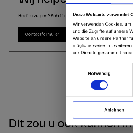
sr.modal is not close
Are you
Diese Webseite verwendet 
Heeft u vragen? Schrijf ons via het contactformulier.
Wir verwenden Cookies, um I
Staten
und die Zugriffe auf unsere 
Contactformulier
Website an unsere Partner fü
möglicherweise mit weiteren
Go to the Fundermax
der Dienste gesammelt habe
and the rest of the w
Einwilligungsauswahl
Click here to go
Notwendig
Ablehnen
Dit zou u ook kunnen in