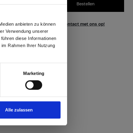
Bestellen
 Medien anbieten zu können
vragen over onze stalen?
Neem contact met ons op!
hrer Verwendung unserer
 führen diese Informationen
ie im Rahmen Ihrer Nutzung
max offers in Europe
 World
Marketing
Alle zulassen