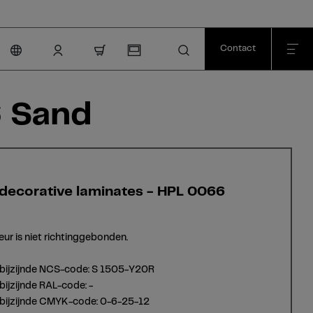
Contact
nav.cart.item.count
6 Sand
decorative laminates - HPL 0066
d
eur is niet richtinggebonden.
tbijzijnde NCS-code: S 1505-Y20R
bijzijnde RAL-code: -
tbijzijnde CMYK-code: 0-6-25-12