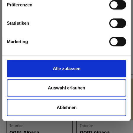
Click here to go to the Fundermax North America
Präferenzen
Website
Duurzaam gesloten
Splintervrij snijden,
oppervlak
eenvoudig te
verlijmen
Europe / Rest of the World
Statistiken
Heeft u vragen over onze stalen?
Neem contact met ons op!
Marketing
Dit zou u ook kunnen interesseren:
Alle zulassen
Auswahl erlauben
Ablehnen
Interior
Interior
0081 Alpaca
0081 Alpaca