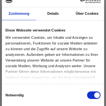
Max decorative laminates - HPL 0081 Alpaca
Zustimmung
Details
Über Cookies
Deze kleur is niet richtinggebonden.
Dichtstbijzijnde NCS-code: S 2010-Y20R
Dichtstbijzijnde RAL-code: 1015
Diese Webseite verwendet Cookies
Dichtstbijzijnde CMYK-code: 0-10-33-15
Een vergelijking met het originele monster is altijd
Wir verwenden Cookies, um Inhalte und Anzeigen zu
noodzakelijk!
personalisieren, Funktionen für soziale Medien anbieten
zu können und die Zugriffe auf unsere Website zu
analysieren. Außerdem geben wir Informationen zu Ihrer
Productkenmerken
Verwendung unserer Website an unsere Partner für
soziale Medien, Werbung und Analysen weiter. Unsere
Gemakkelijk schoon te
Duurzaam
maken
Partner führen diese Informationen möglicherweise mit
Are you based in the Verenigde
sr.modal is not closeable
weiteren Daten zusammen, die Sie ihnen bereitgestellt
Staten?
Slagvast
Krasvast
haben oder die sie im Rahmen Ihrer Nutzung der Dienste
Go to the Fundermax North America website directly from
gesammelt haben.
Einwilligungsauswahl
Oplosmiddelbestendig
Hygiënisch
here or discover what Fundermax offers in Europe and the
Notwendig
rest of the world!
Oppervlaktekenmerken