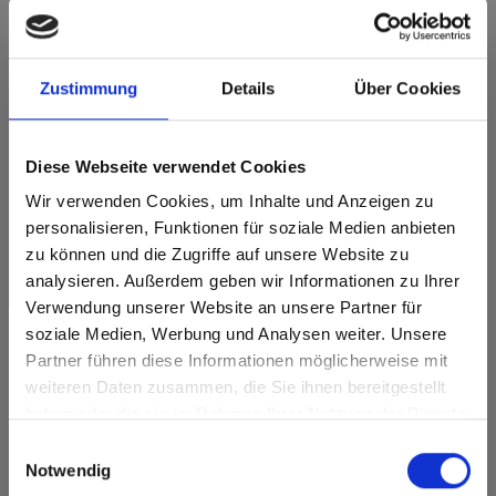
Max decorative laminates - HPL 0085 White
Deze kleur is niet richtinggebonden.
Zustimmung
Details
Über Cookies
Dichtstbijzijnde NCS-code: S 0502-G50Y
Dichtstbijzijnde RAL-code: 9010
Dichtstbijzijnde CMYK-code: 0-0-12-0
Diese Webseite verwendet Cookies
Een vergelijking met het originele monster is altijd
noodzakelijk!
Wir verwenden Cookies, um Inhalte und Anzeigen zu
personalisieren, Funktionen für soziale Medien anbieten
zu können und die Zugriffe auf unsere Website zu
Productkenmerken
analysieren. Außerdem geben wir Informationen zu Ihrer
Verwendung unserer Website an unsere Partner für
Gemakkelijk schoon te
Duurzaam
maken
soziale Medien, Werbung und Analysen weiter. Unsere
Partner führen diese Informationen möglicherweise mit
Are you based in the Verenigde
sr.modal is not closeable
Slagvast
Krasvast
weiteren Daten zusammen, die Sie ihnen bereitgestellt
Staten?
haben oder die sie im Rahmen Ihrer Nutzung der Dienste
Oplosmiddelbestendig
Hygiënisch
Go to the Fundermax North America website directly from
gesammelt haben.
Einwilligungsauswahl
here or discover what Fundermax offers in Europe and the
Oppervlaktekenmerken
Notwendig
rest of the world!