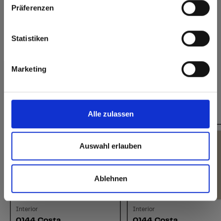
Click here to go to the Fundermax North America
Präferenzen
Website
Duurzaam gesloten
Splintervrij snijden,
oppervlak
eenvoudig te
verlijmen
Europe / Rest of the World
Statistiken
Heeft u vragen over onze stalen?
Neem contact met ons op!
Marketing
Dit zou u ook kunnen interesseren:
Alle zulassen
Auswahl erlauben
Ablehnen
Interior
Interior
0144 Costa
0144 Costa