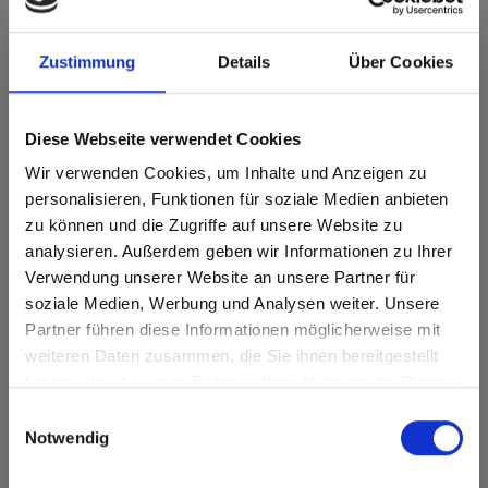
Max decorative laminates - HPL 0144 Costa
Zustimmung
Details
Über Cookies
Deze kleur is niet richtinggebonden.
Dichtstbijzijnde NCS-code: S 3005-Y20R
Dichtstbijzijnde RAL-code: -
Diese Webseite verwendet Cookies
Dichtstbijzijnde CMYK-code: 2-8-24-28
Een vergelijking met het originele monster is altijd
Wir verwenden Cookies, um Inhalte und Anzeigen zu
noodzakelijk!
personalisieren, Funktionen für soziale Medien anbieten
zu können und die Zugriffe auf unsere Website zu
analysieren. Außerdem geben wir Informationen zu Ihrer
Productkenmerken
Verwendung unserer Website an unsere Partner für
soziale Medien, Werbung und Analysen weiter. Unsere
Gemakkelijk schoon te
Duurzaam
maken
Partner führen diese Informationen möglicherweise mit
Are you based in the Verenigde
sr.modal is not closeable
weiteren Daten zusammen, die Sie ihnen bereitgestellt
Staten?
Slagvast
Krasvast
haben oder die sie im Rahmen Ihrer Nutzung der Dienste
Go to the Fundermax North America website directly from
gesammelt haben.
Einwilligungsauswahl
Oplosmiddelbestendig
Hygiënisch
here or discover what Fundermax offers in Europe and the
Notwendig
rest of the world!
Oppervlaktekenmerken