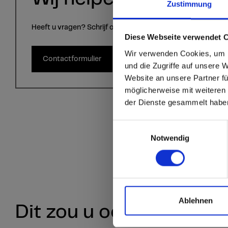
Zustimmung
Heeft u vragen? Schrijf ons via het contactformulier.
sr.modal is not close
Are you
Diese Webseite verwendet 
Wir verwenden Cookies, um I
Contactformulier
Staten
und die Zugriffe auf unsere 
Website an unsere Partner fü
möglicherweise mit weiteren
Go to the Fundermax
der Dienste gesammelt habe
and the rest of the w
Einwilligungsauswahl
Click here to go
Notwendig
Ablehnen
Dit zou u ook kunnen in