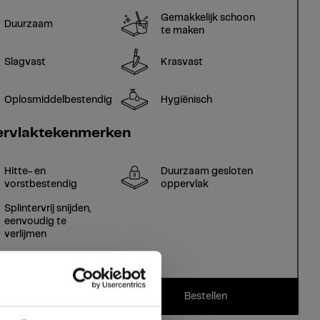
Gemakkelijk schoon
Duurzaam
te maken
Slagvast
Krasvast
Oplosmiddelbestendig
Hygiënisch
rvlaktekenmerken
Hitte- en
Duurzaam gesloten
vorstbestendig
oppervlak
Splintervrij snijden,
eenvoudig te
verlijmen
Bestellen