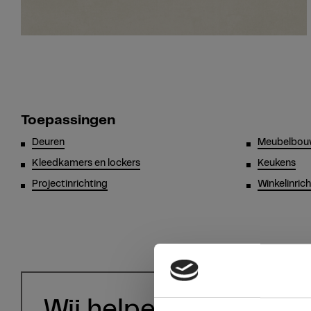
Toepassingen
Deuren
Meubelbo
Kleedkamers en lockers
Keukens
Projectinrichting
Winkelinric
Wij helpen u graag!