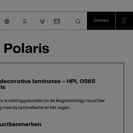
Contact
nav.cart.item.count
Polaris
decorative laminates - HPL 0565
is
or is richtinggebonden (in de lengterichting). Houd hier
g mee bij optimalisatie en het zagen.
uctkenmerken