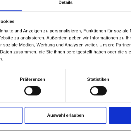
Details
Heeft u 
able
 based in the Verenigde
Cookies
nhalte und Anzeigen zu personalisieren, Funktionen für soziale
?
Website zu analysieren. Außerdem geben wir Informationen zu I
r soziale Medien, Werbung und Analysen weiter. Unsere Partner
 Daten zusammen, die Sie ihnen bereitgestellt haben oder die s
 North America website directly from here or discover what Funder
n.
orld!
 to the Fundermax North America Website
Europe / Rest of the
Präferenzen
Statistiken
Auswahl erlauben
teresseren: