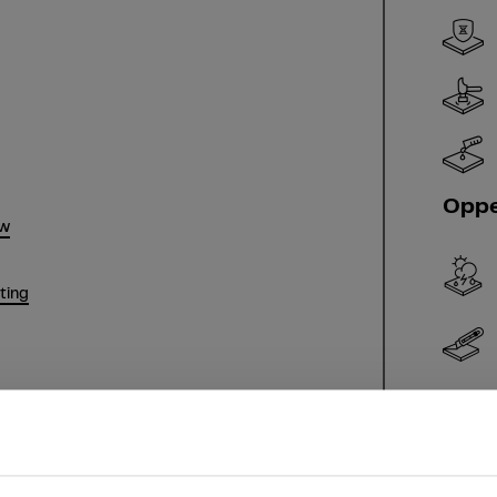
Oppe
uw
hting
sr.amount