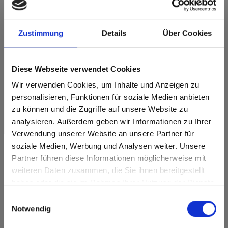
Max decorative laminates - HPL 0606 Arctic
White
Zustimmung
Details
Über Cookies
Deze kleur is niet richtinggebonden.
Dichtstbijzijnde NCS-code: S 0502-R50B
Diese Webseite verwendet Cookies
Dichtstbijzijnde RAL-code: 9003
Dichtstbijzijnde CMYK-code: 2-3-6-0
Wir verwenden Cookies, um Inhalte und Anzeigen zu
Een vergelijking met het originele monster is altijd
personalisieren, Funktionen für soziale Medien anbieten
noodzakelijk!
zu können und die Zugriffe auf unsere Website zu
analysieren. Außerdem geben wir Informationen zu Ihrer
Productkenmerken
Verwendung unserer Website an unsere Partner für
soziale Medien, Werbung und Analysen weiter. Unsere
Gemakkelijk schoon te
Duurzaam
Partner führen diese Informationen möglicherweise mit
Are you based in the Verenigde
sr.modal is not closeable
maken
weiteren Daten zusammen, die Sie ihnen bereitgestellt
Staten?
Hygiënisch
Krasvast
haben oder die sie im Rahmen Ihrer Nutzung der Dienste
Go to the Fundermax North America website directly from
gesammelt haben.
Einwilligungsauswahl
here or discover what Fundermax offers in Europe and the
Oplosmiddelbestendig
Slagvast
Notwendig
rest of the world!
Oppervlaktekenmerken