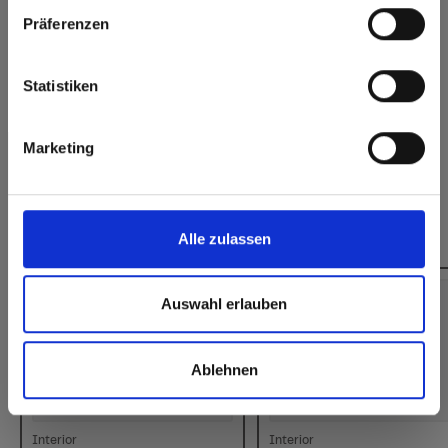
Click here to go to the Fundermax North America
Präferenzen
Website
Duurzaam gesloten
Splintervrij snijden,
oppervlak
eenvoudig te
verlijmen
Europe / Rest of the World
Statistiken
Heeft u vragen over onze stalen?
Neem contact met ons op!
Marketing
Dit zou u ook kunnen interesseren:
Alle zulassen
Auswahl erlauben
Ablehnen
Interior
Interior