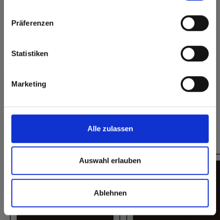
Click here to go to the Fundermax North America
Duurzaam gesloten
Präferenzen
Anti Fingerprint
Website
oppervlak
Splintervrij snijden,
Europe / Rest of the World
eenvoudig te
Statistiken
verlijmen
Marketing
Heeft u vragen over onze stalen?
Neem contact met ons op!
Alle zulassen
Dit zou u ook kunnen interesseren:
Auswahl erlauben
Ablehnen