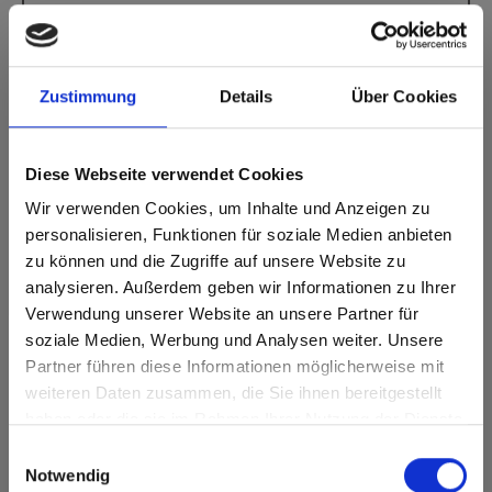
Max decorative laminates - HPL 0648 Dark
Brown
Deze kleur is niet richtinggebonden.
Zustimmung
Details
Über Cookies
Dichtstbijzijnde NCS-code: S 8005-Y80R
Dichtstbijzijnde RAL-code: 8019
Dichtstbijzijnde CMYK-code: 3-40-61-85
Diese Webseite verwendet Cookies
Een vergelijking met het originele monster is altijd
Wir verwenden Cookies, um Inhalte und Anzeigen zu
noodzakelijk!
personalisieren, Funktionen für soziale Medien anbieten
zu können und die Zugriffe auf unsere Website zu
Productkenmerken
analysieren. Außerdem geben wir Informationen zu Ihrer
Verwendung unserer Website an unsere Partner für
Gemakkelijk schoon te
Slagvast
soziale Medien, Werbung und Analysen weiter. Unsere
maken
Partner führen diese Informationen möglicherweise mit
Are you based in the Verenigde
sr.modal is not closeable
Krasvast
Oplosmiddelbestendig
weiteren Daten zusammen, die Sie ihnen bereitgestellt
Staten?
haben oder die sie im Rahmen Ihrer Nutzung der Dienste
Go to the Fundermax North America website directly from
Hygiënisch
Duurzaam
gesammelt haben.
Einwilligungsauswahl
here or discover what Fundermax offers in Europe and the
Notwendig
rest of the world!
Oppervlaktekenmerken