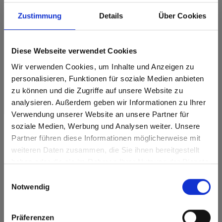
Max decorative laminates - HPL 0947 Sand
Zustimmung
Details
Über Cookies
Amadeo Oak
Dit decor is richtinggebonden (in de lengterichting). Houd hier
rekening mee bij optimalisatie en het zagen.
Diese Webseite verwendet Cookies
Wir verwenden Cookies, um Inhalte und Anzeigen zu
Productkenmerken
personalisieren, Funktionen für soziale Medien anbieten
zu können und die Zugriffe auf unsere Website zu
Gemakkelijk schoon te
Duurzaam
maken
analysieren. Außerdem geben wir Informationen zu Ihrer
Verwendung unserer Website an unsere Partner für
Slagvast
Krasvast
soziale Medien, Werbung und Analysen weiter. Unsere
Partner führen diese Informationen möglicherweise mit
Are you based in the Verenigde
sr.modal is not closeable
Oplosmiddelbestendig
Hygiënisch
weiteren Daten zusammen, die Sie ihnen bereitgestellt
Staten?
haben oder die sie im Rahmen Ihrer Nutzung der Dienste
Oppervlaktekenmerken
Go to the Fundermax North America website directly from
gesammelt haben.
Einwilligungsauswahl
here or discover what Fundermax offers in Europe and the
Notwendig
Hitte- en
Duurzaam gesloten
rest of the world!
vorstbestendig
oppervlak
Splintervrij snijden,
Click here to go to the Fundermax North America
Präferenzen
eenvoudig te
Website