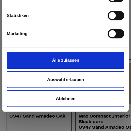
verlijmen
Europe / Rest of the World
Statistiken
Heeft u vragen over onze stalen?
Neem contact met ons op!
Marketing
Dit zou u ook kunnen interesseren:
Alle zulassen
Auswahl erlauben
Ablehnen
Interior
Interior
0947 Sand Amadeo Oak
Max Compact Interior
Black core
0947 Sand Amadeo O