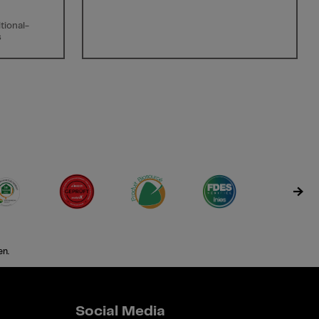
tional-
s
en.
Social Media