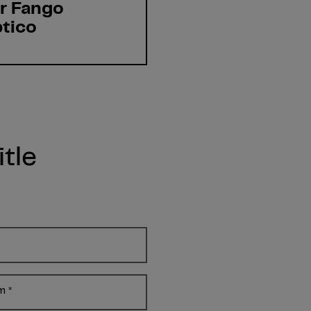
r Fango
tico
tle
am
*