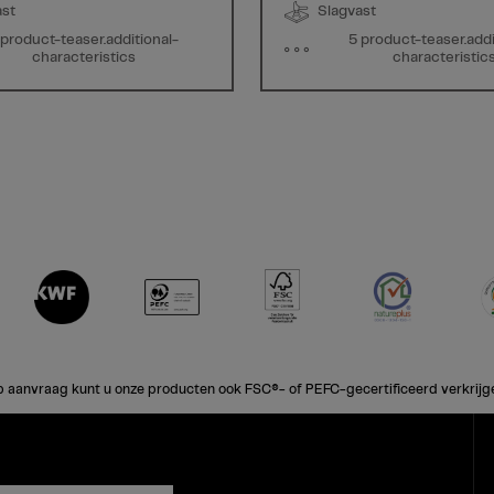
ast
Slagvast
 product-teaser.additional-
5 product-teaser.addi
characteristics
characteristic
 aanvraag kunt u onze producten ook FSC®- of PEFC-gecertificeerd verkrijg