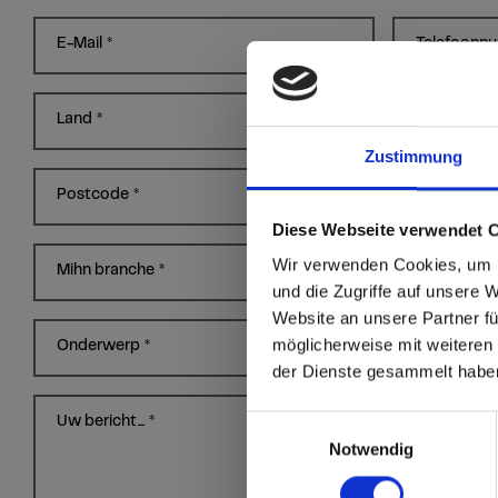
E-Mail
*
Telefoonn
Land
*
Straat & 
Zustimmung
Postcode
*
form.city
*
sr.modal is not close
Are you
Diese Webseite verwendet 
Wir verwenden Cookies, um I
Mihn branche
*
Ik heb een 
Staten
und die Zugriffe auf unsere 
Website an unsere Partner fü
möglicherweise mit weiteren
Onderwerp
*
Go to the Fundermax
der Dienste gesammelt habe
and the rest of the w
Uw bericht...
*
Einwilligungsauswahl
Click here to go
Notwendig