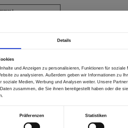
ummer
*
huisnummer
*
Details
able
 based in the Verenigde
Cookies
nhalte und Anzeigen zu personalisieren, Funktionen für soziale
vraag over...
*
?
Website zu analysieren. Außerdem geben wir Informationen zu I
r soziale Medien, Werbung und Analysen weiter. Unsere Partner
 Daten zusammen, die Sie ihnen bereitgestellt haben oder die s
 North America website directly from here or discover what Funder
n.
orld!
 to the Fundermax North America Website
Europe / Rest of the
Präferenzen
Statistiken