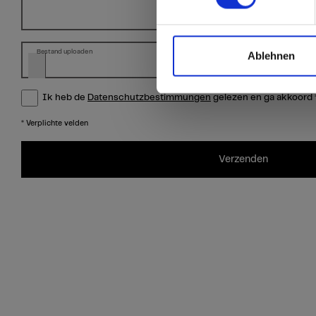
Bestand uploaden
Ablehnen
Ik heb de
Datenschutzbestimmungen
gelezen en ga akkoord
* Verplichte velden
Verzenden