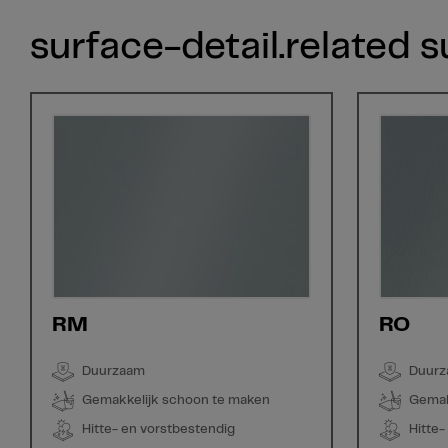
surface-detail.related 
RM
RO
Duurzaam
Duur
Gemakkelijk schoon te maken
Gemak
Hitte- en vorstbestendig
Hitte-