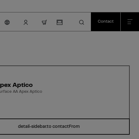
Contact
nav.cart.item.count
pex Aptico
surface AA Apex Aptico
detail-sidebar.to contactFrom