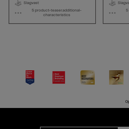
Slagvast
Slagv
5 product-teaser.additional-
5
characteristics
Op