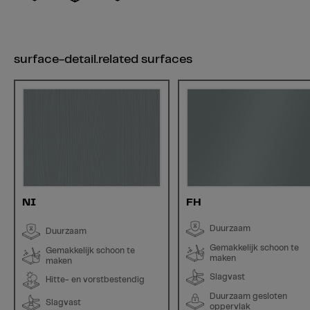
surface-detail.related surfaces
NI
FH
Duurzaam
Duurzaam
Gemakkelijk schoon te
Gemakkelijk schoon te
maken
maken
Slagvast
Hitte- en vorstbestendig
Duurzaam gesloten
Slagvast
oppervlak