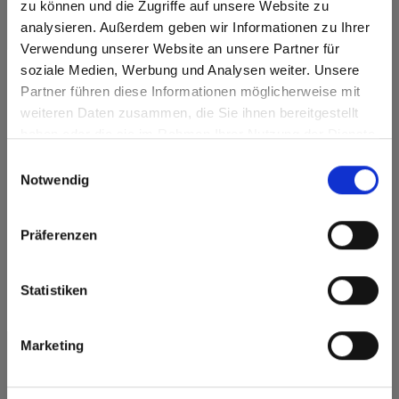
zu können und die Zugriffe auf unsere Website zu
analysieren. Außerdem geben wir Informationen zu Ihrer
form-surface-contact.title
Verwendung unserer Website an unsere Partner für
Heeft u vragen? Schrijf ons via het contactformulier.
soziale Medien, Werbung und Analysen weiter. Unsere
Partner führen diese Informationen möglicherweise mit
Are you based in the Verenigde
sr.modal is not closeable
weiteren Daten zusammen, die Sie ihnen bereitgestellt
Staten?
Aanhef
haben oder die sie im Rahmen Ihrer Nutzung der Dienste
Go to the Fundermax North America website directly from
gesammelt haben.
Einwilligungsauswahl
here or discover what Fundermax offers in Europe and the
Bedrijf
*
Notwendig
rest of the world!
Click here to go to the Fundermax North America
Voornaam
*
Präferenzen
Website
Europe / Rest of the World
Achternaam
*
Statistiken
E-Mail
*
Marketing
Telefoonnummer
*