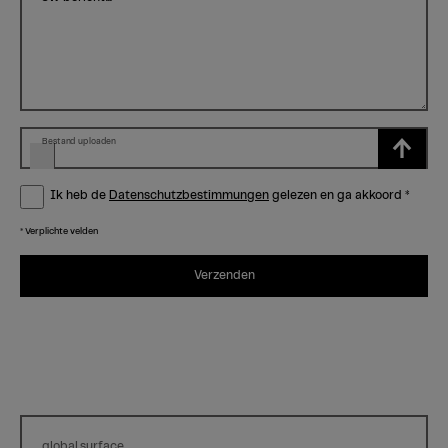
Bestand uploaden
Ik heb de
Datenschutzbestimmungen
gelezen en ga akkoord
*
* Verplichte velden
Verzenden
global.surface