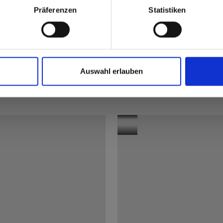
 to the Fundermax North America Website
Europe / Rest of the
Präferenzen
Statistiken
1
/
6
Auswahl erlauben
oepsschool
Black
elgasse
Object