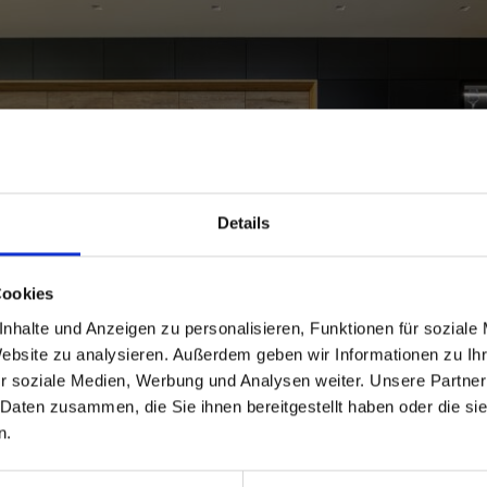
Details
able
 based in the Verenigde
Cookies
nhalte und Anzeigen zu personalisieren, Funktionen für soziale
?
Website zu analysieren. Außerdem geben wir Informationen zu I
r soziale Medien, Werbung und Analysen weiter. Unsere Partner
 Daten zusammen, die Sie ihnen bereitgestellt haben oder die s
 North America website directly from here or discover what Funder
n.
orld!