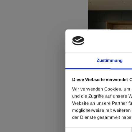
Zustimmung
sr.modal is not close
Are you
Diese Webseite verwendet 
Wir verwenden Cookies, um I
Staten
und die Zugriffe auf unsere 
Website an unsere Partner fü
möglicherweise mit weiteren
Go to the Fundermax
der Dienste gesammelt habe
and the rest of the w
Einwilligungsauswahl