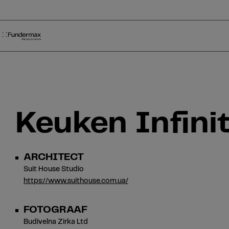
Table Of Content
Zoeken
Keuken Infinity
Meer referenties
sr.skip-to.main-content
sr.skip-to.table-of-contents
sr.skip-to.main-navigation
Keuken Infini
ARCHITECT
Suit House Studio
https://www.suithouse.com.ua/
FOTOGRAAF
Budivelna Zirka Ltd