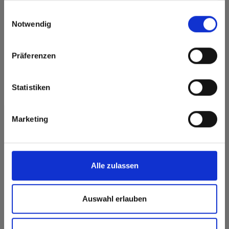
gesammelt haben.
here or discover what Fundermax offers in Europe and the
Einwilligungsauswahl
rest of the world!
Notwendig
Click here to go to the Fundermax North America
Star Favorit
Website
Präferenzen
Star Favorit P2 E05 0081 Alpaca FH Fin
martelé
Europe / Rest of the World
Statistiken
Marketing
Vous avez des questions?
Nos experts se feront un plaisir de vous aider!
Alle zulassen
Formulaire de contact
Auswahl erlauben