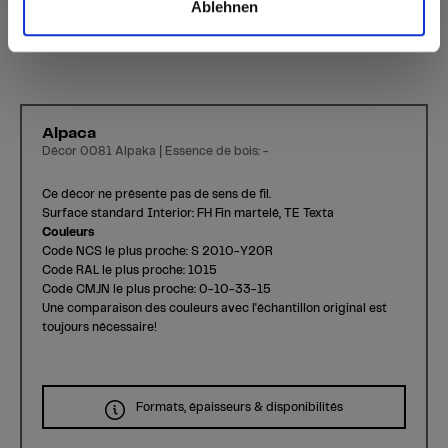
Ablehnen
Alpaca
Décor 0081 Alpaka | Essence de bois: -
Ce décor ne présente pas de sens de fil.
Surface standard Interior: FH Fin martelé, TE Texta
Couleurs
Code NCS le plus proche: S 2010-Y20R
Code RAL le plus proche: 1015
Code CMJN le plus proche: 0-10-33-15
Une comparaison des couleurs avec l'échantillon original est
toujours nécessaire!
Formats, épaisseurs & disponibilités