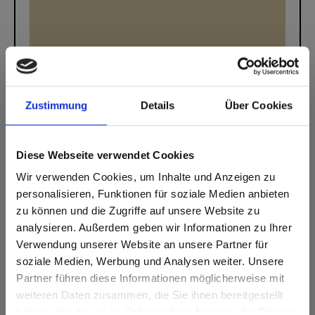
Star Favorit
Star Favorit P2 E05 0081 Alpaca TE Texta
Zustimmung
Details
Über Cookies
Diese Webseite verwendet Cookies
Wir verwenden Cookies, um Inhalte und Anzeigen zu
personalisieren, Funktionen für soziale Medien anbieten
zu können und die Zugriffe auf unsere Website zu
analysieren. Außerdem geben wir Informationen zu Ihrer
Verwendung unserer Website an unsere Partner für
soziale Medien, Werbung und Analysen weiter. Unsere
Partner führen diese Informationen möglicherweise mit
Are you based in the États-Unis?
sr.modal is not closeable
weiteren Daten zusammen, die Sie ihnen bereitgestellt
haben oder die sie im Rahmen Ihrer Nutzung der Dienste
Go to the Fundermax North America website directly from