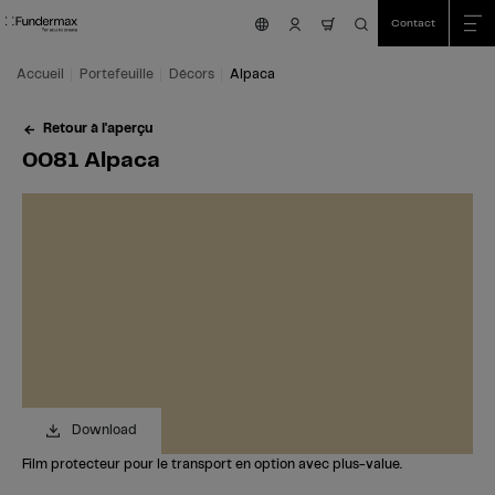
Table Of Content
Recherche
0081 Alpaca
Commandez votre échantillon gratuit!
Vous avez des questions?
Décors similaires
Aller au contenu principal
Aller au sommaire
Aller au menu principal
Contact
nav.cart.item.count
Accueil
Portefeuille
Décors
Alpaca
Retour à l'aperçu
0081 Alpaca
Download
Film protecteur pour le transport en option avec plus-value.