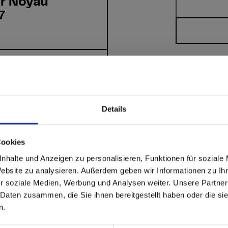
r Noyau
7
r Noyau
7
Details
Cookies
able
 based in the États-Uni
nhalte und Anzeigen zu personalisieren, Funktionen für soziale
Website zu analysieren. Außerdem geben wir Informationen zu I
r soziale Medien, Werbung und Analysen weiter. Unsere Partner
 North America website directly from here or discover what Funder
 Daten zusammen, die Sie ihnen bereitgestellt haben oder die s
orld!
ons?
n.
 to the Fundermax North America Website
Europe / Rest of the