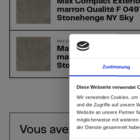
Max Compact Exterio
marron Qualité F 049
Stonehenge NY Sky
Max Compact Exterior
Max Compact Exterio
marron Qualité F 049
Stonehenge NT
Zustimmung
Diese Webseite verwendet 
sr.modal is not close
Are you
Wir verwenden Cookies, um I
und die Zugriffe auf unsere 
Website an unsere Partner fü
Go to the Fundermax
möglicherweise mit weiteren
and the rest of the w
Vous avez des questi
der Dienste gesammelt habe
Click here to go