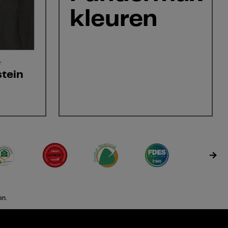
kleuren
r
tein
en.