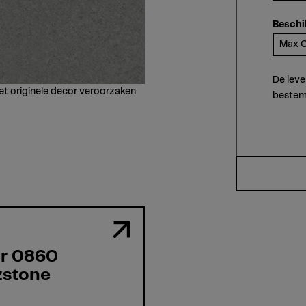
Beschi
Max C
De leve
et originele decor veroorzaken
bestem
or 0860
zstone