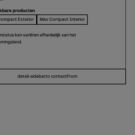
kbare producten
ompact Exterior
Max Compact Interior
rstatus kan variëren afhankelijk van het
mingsland.
detail-sidebar.to contactFrom