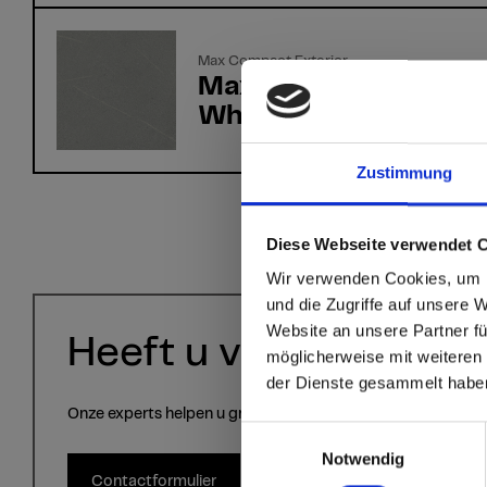
Max Compact Exterior
Max Compact Exteri
White Blizzard Quart
Zustimmung
sr.modal is not close
Are you
Diese Webseite verwendet 
Wir verwenden Cookies, um I
Staten
und die Zugriffe auf unsere 
Website an unsere Partner fü
Heeft u vragen?
möglicherweise mit weiteren
Go to the Fundermax
der Dienste gesammelt habe
and the rest of the w
Onze experts helpen u graag verder!
Einwilligungsauswahl
Click here to go
Notwendig
Contactformulier