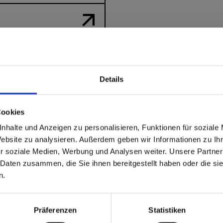
or 0860
zstone
Details
able
 based in the Verenigde
Cookies
nhalte und Anzeigen zu personalisieren, Funktionen für soziale
?
Website zu analysieren. Außerdem geben wir Informationen zu I
r soziale Medien, Werbung und Analysen weiter. Unsere Partner
 Daten zusammen, die Sie ihnen bereitgestellt haben oder die s
 North America website directly from here or discover what Funder
n.
orld!
 to the Fundermax North America Website
Europe / Rest of the
Präferenzen
Statistiken