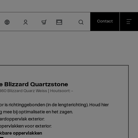
Contact
nav.cart.item.count
e Blizzard Quartzstone
860 Blizzard Quarz Weiss | Houtsoort: -
or is richtinggebonden (in de lengterichting). Houd hier
g mee bij optimalisatie en het zagen.
rdoppervlak exterior:
pervlakken voor exterior:
kbare oppervlakken