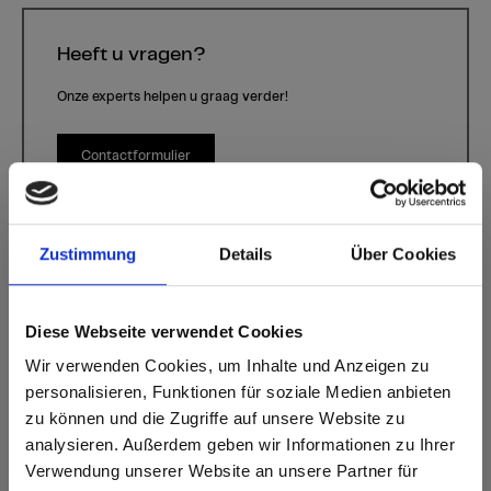
Heeft u vragen?
Onze experts helpen u graag verder!
Contactformulier
Zustimmung
Details
Über Cookies
Diese Webseite verwendet Cookies
Wir verwenden Cookies, um Inhalte und Anzeigen zu
personalisieren, Funktionen für soziale Medien anbieten
Fell
Kleur P933 Fell | Houtsoort: -
zu können und die Zugriffe auf unsere Website zu
analysieren. Außerdem geben wir Informationen zu Ihrer
Dit decor is richtinggebonden (dwars). Let hierop bij het
Verwendung unserer Website an unsere Partner für
optimaliseren en snijden.