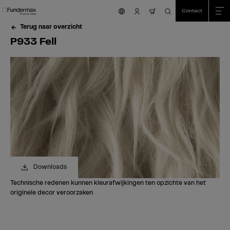
Table Of Content
Zoeken
P933 Fell
Heeft u vragen?
Vergelijkbare kleuren
sr.skip-to.main-content
sr.skip-to.table-of-contents
sr.skip-to.main-navigation
Contact
nav.cart.item.count
Terug naar overzicht
P933 Fell
Downloads
Technische redenen kunnen kleurafwijkingen ten opzichte van het
originele decor veroorzaken