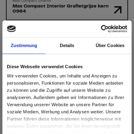
Max Compact Interior
Max Compact Interior Grafietgrijze kern
0964
Zustimmung
Details
Über Cookies
Heeft u vragen?
Diese Webseite verwendet Cookies
Onze experts helpen u graag verder!
Wir verwenden Cookies, um Inhalte und Anzeigen zu
Contactformulier
personalisieren, Funktionen für soziale Medien anbieten
zu können und die Zugriffe auf unsere Website zu
analysieren. Außerdem geben wir Informationen zu Ihrer
Verwendung unserer Website an unsere Partner für
soziale Medien, Werbung und Analysen weiter. Unsere
Partner führen diese Informationen möglicherweise mit
Are you based in the Verenigde
sr.modal is not closeable
weiteren Daten zusammen, die Sie ihnen bereitgestellt
Staten?
haben oder die sie im Rahmen Ihrer Nutzung der Dienste