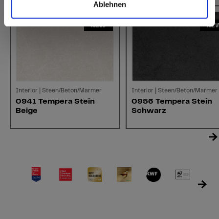
Ablehnen
NEW
NE
Interior | Steen/Beton/Marmer
Interior | Steen/Beton/Marmer
0941 Tempera Stein
0956 Tempera Stein
Beige
Schwarz