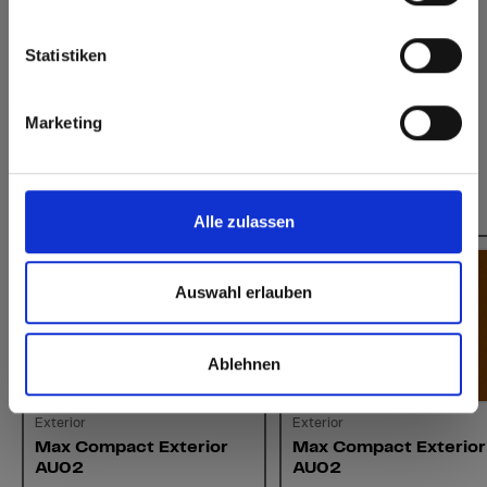
verlijmen
Europe / Rest of the World
Statistiken
Marketing
Dit zou u ook kunnen interesseren:
Alle zulassen
Auswahl erlauben
Ablehnen
Exterior
Exterior
Max Compact Exterior
Max Compact Exterior
AU02
AU02