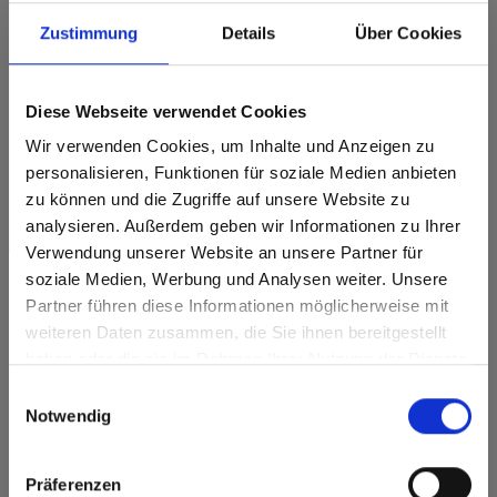
Zustimmung
Details
Über Cookies
Dit decor is richtinggebonden (in de lengterichting). Houd hier
rekening mee bij optimalisatie en het zagen.
Diese Webseite verwendet Cookies
Productkenmerken
Wir verwenden Cookies, um Inhalte und Anzeigen zu
Gemakkelijk schoon te
personalisieren, Funktionen für soziale Medien anbieten
Dubbel gehard
maken
zu können und die Zugriffe auf unsere Website zu
analysieren. Außerdem geben wir Informationen zu Ihrer
Zeer weerbestendig
Slagvast
Verwendung unserer Website an unsere Partner für
Optimaal lichtecht
Krasvast
soziale Medien, Werbung und Analysen weiter. Unsere
Partner führen diese Informationen möglicherweise mit
Are you based in the Verenigde
sr.modal is not closeable
Oplosmiddelbestendig
weiteren Daten zusammen, die Sie ihnen bereitgestellt
Staten?
haben oder die sie im Rahmen Ihrer Nutzung der Dienste
Oppervlaktekenmerken
Go to the Fundermax North America website directly from
gesammelt haben.
Einwilligungsauswahl
here or discover what Fundermax offers in Europe and the
Notwendig
rest of the world!
Duurzaam
Antislip
Click here to go to the Fundermax North America
Duurzaam gesloten
Splintervrij snijden,
Präferenzen
Website
oppervlak
eenvoudig te