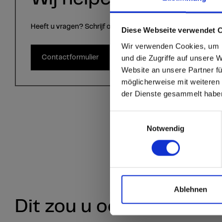
Heeft u vragen? Schrijf ons via het contactformulier.
sr.modal is not close
Are you
Diese Webseite verwendet 
Wir verwenden Cookies, um I
Staten
und die Zugriffe auf unsere 
Contactformulier
Website an unsere Partner fü
möglicherweise mit weiteren
Go to the Fundermax
der Dienste gesammelt habe
and the rest of the w
Einwilligungsauswahl
Click here to go
Notwendig
Ablehnen
Dit zou u ook kunnen in