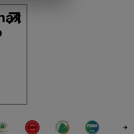
max
o