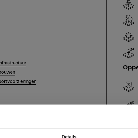
infrastructuur
Oppe
ebouwen
portvoorzieningen
Details