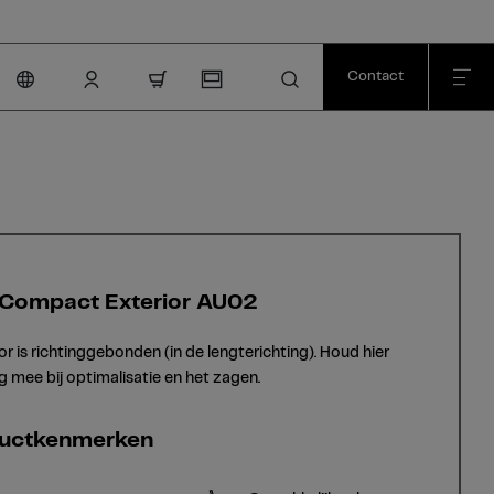
Contact
nav.cart.item.count
Compact Exterior AU02
or is richtinggebonden (in de lengterichting). Houd hier
g mee bij optimalisatie en het zagen.
uctkenmerken