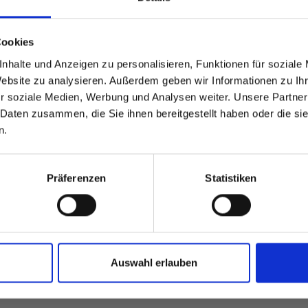
able
 based in the Verenigde
Cookies
nhalte und Anzeigen zu personalisieren, Funktionen für soziale
?
Website zu analysieren. Außerdem geben wir Informationen zu I
r soziale Medien, Werbung und Analysen weiter. Unsere Partner
 Daten zusammen, die Sie ihnen bereitgestellt haben oder die s
 North America website directly from here or discover what Funder
n.
orld!
 to the Fundermax North America Website
Europe / Rest of the
Präferenzen
Statistiken
Auswahl erlauben
teresseren: