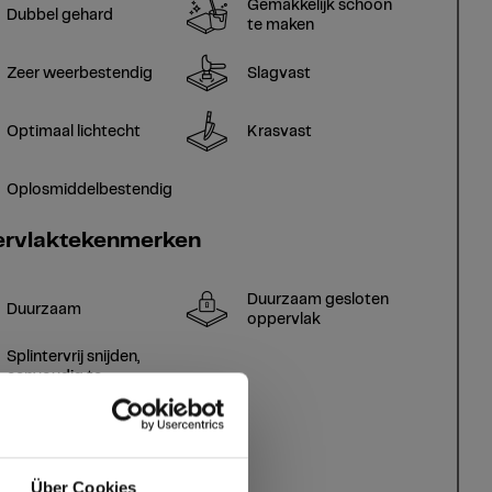
Gemakkelijk schoon
Dubbel gehard
te maken
Zeer weerbestendig
Slagvast
Optimaal lichtecht
Krasvast
Oplosmiddelbestendig
rvlaktekenmerken
Duurzaam gesloten
Duurzaam
oppervlak
Splintervrij snijden,
eenvoudig te
verlijmen
Über Cookies