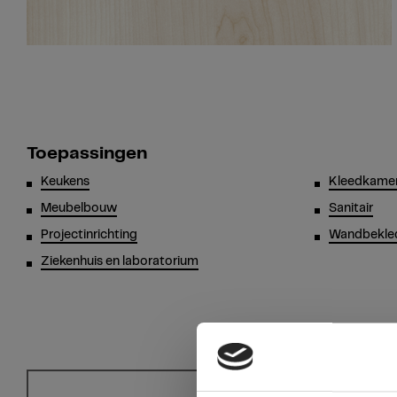
Toepassingen
Keukens
Kleedkamer
Meubelbouw
Sanitair
Projectinrichting
Wandbekle
Ziekenhuis en laboratorium