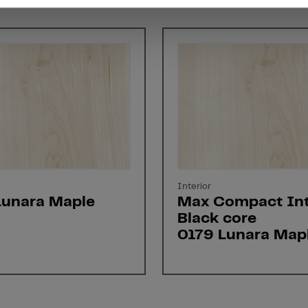
Interior
Lunara Maple
Max Compact Int
Black core
0179 Lunara Map