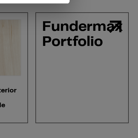
Fundermax
Portfolio
erior
le