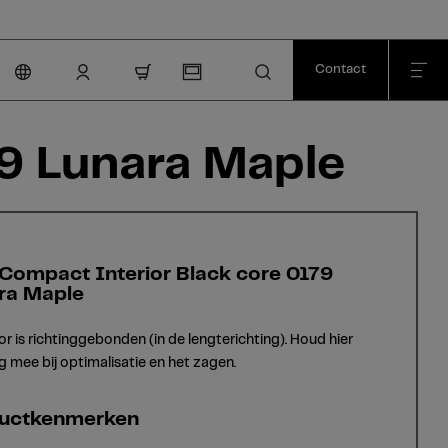
Contact
nav.cart.item.count
9 Lunara Maple
Compact Interior Black core 0179
ra Maple
or is richtinggebonden (in de lengterichting). Houd hier
g mee bij optimalisatie en het zagen.
uctkenmerken