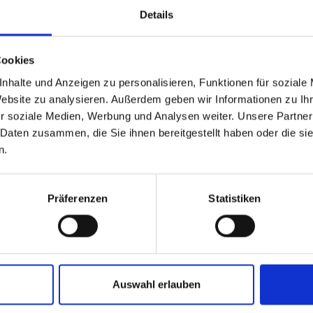
Details
able
 based in the Verenigde
Cookies
nhalte und Anzeigen zu personalisieren, Funktionen für soziale
?
Website zu analysieren. Außerdem geben wir Informationen zu I
r soziale Medien, Werbung und Analysen weiter. Unsere Partner
 Daten zusammen, die Sie ihnen bereitgestellt haben oder die s
 North America website directly from here or discover what Funder
n.
orld!
 to the Fundermax North America Website
Europe / Rest of the
Präferenzen
Statistiken
Auswahl erlauben
teresseren: