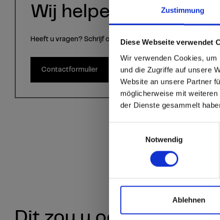
Wij helpen u graag!
Zustimmung
Heeft u vragen? Schrijf ons via het contactformulier.
sr.modal is not close
Are you
Diese Webseite verwendet 
Wir verwenden Cookies, um I
Staten
und die Zugriffe auf unsere 
Contactformulier
Website an unsere Partner fü
möglicherweise mit weiteren
Go to the Fundermax
der Dienste gesammelt habe
and the rest of the w
Einwilligungsauswahl
Click here to go
Notwendig
Ablehnen
Dit zou u ook kunnen in