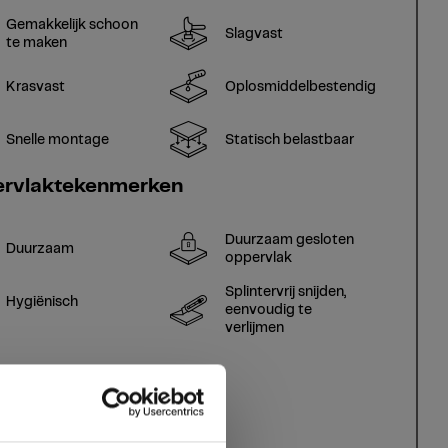
Gemakkelijk schoon
Slagvast
te maken
Krasvast
Oplosmiddelbestendig
Snelle montage
Statisch belastbaar
rvlaktekenmerken
Duurzaam gesloten
Duurzaam
oppervlak
Splintervrij snijden,
Hygiënisch
eenvoudig te
verlijmen