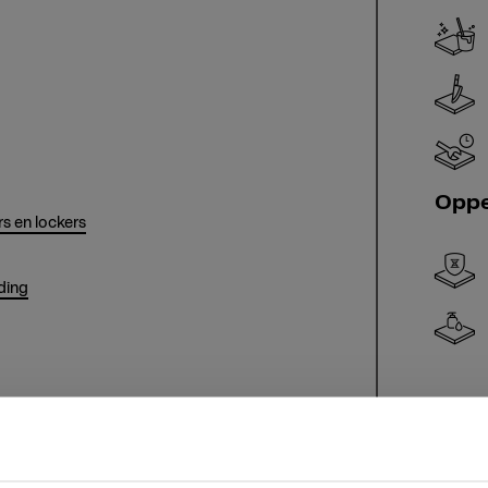
Oppe
s en lockers
ding