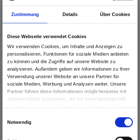
Max Compact Interior Black core 0186
Zustimmung
Details
Über Cookies
Margo Birch
Dit decor is richtinggebonden (in de lengterichting). Houd hier
Diese Webseite verwendet Cookies
rekening mee bij optimalisatie en het zagen.
Wir verwenden Cookies, um Inhalte und Anzeigen zu
Productkenmerken
personalisieren, Funktionen für soziale Medien anbieten
zu können und die Zugriffe auf unsere Website zu
Gemakkelijk schoon te
Slagvast
analysieren. Außerdem geben wir Informationen zu Ihrer
maken
Verwendung unserer Website an unsere Partner für
Krasvast
Oplosmiddelbestendig
soziale Medien, Werbung und Analysen weiter. Unsere
Partner führen diese Informationen möglicherweise mit
Are you based in the Verenigde
sr.modal is not closeable
Snelle montage
Statisch belastbaar
weiteren Daten zusammen, die Sie ihnen bereitgestellt
Staten?
haben oder die sie im Rahmen Ihrer Nutzung der Dienste
Oppervlaktekenmerken
Go to the Fundermax North America website directly from
gesammelt haben.
Einwilligungsauswahl
here or discover what Fundermax offers in Europe and the
Notwendig
rest of the world!
Duurzaam gesloten
Duurzaam
oppervlak
Click here to go to the Fundermax North America
Splintervrij snijden,