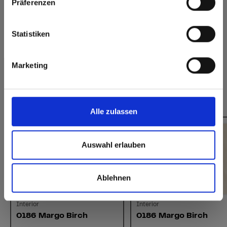
Präferenzen
Hygiënisch
Website
eenvoudig te
verlijmen
Europe / Rest of the World
Statistiken
Marketing
Dit zou u ook kunnen interesseren:
Alle zulassen
Auswahl erlauben
Ablehnen
Interior
Interior
0186 Margo Birch
0186 Margo Birch