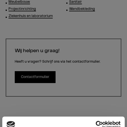
Meubelbouw
Sanitair
Projectinrichting
Wandbekleding
Ziekenhuis en laboratorium
Wij helpen u graag!
Heeft u vragen? Schrijf ons via het contactformulier.
Contactformulier