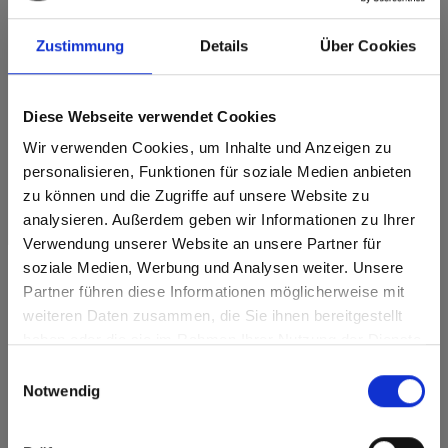
Max decorative laminates - HPL 0606 Arctic
White
Zustimmung
Details
Über Cookies
Deze kleur is niet richtinggebonden.
Diese Webseite verwendet Cookies
Dichtstbijzijnde NCS-code: S 0502-R50B
Dichtstbijzijnde RAL-code: 9003
Wir verwenden Cookies, um Inhalte und Anzeigen zu
Dichtstbijzijnde CMYK-code: 2-3-6-0
personalisieren, Funktionen für soziale Medien anbieten
Een vergelijking met het originele monster is altijd
noodzakelijk!
zu können und die Zugriffe auf unsere Website zu
analysieren. Außerdem geben wir Informationen zu Ihrer
Verwendung unserer Website an unsere Partner für
Productkenmerken
soziale Medien, Werbung und Analysen weiter. Unsere
Partner führen diese Informationen möglicherweise mit
Are you based in the Verenigde
sr.modal is not closeable
Gemakkelijk schoon te
Duurzaam
weiteren Daten zusammen, die Sie ihnen bereitgestellt
maken
Staten?
haben oder die sie im Rahmen Ihrer Nutzung der Dienste
Slagvast
Krasvast
Go to the Fundermax North America website directly from
gesammelt haben.
Einwilligungsauswahl
here or discover what Fundermax offers in Europe and the
Notwendig
rest of the world!
Oplosmiddelbestendig
Hygiënisch
Oppervlaktekenmerken
Click here to go to the Fundermax North America