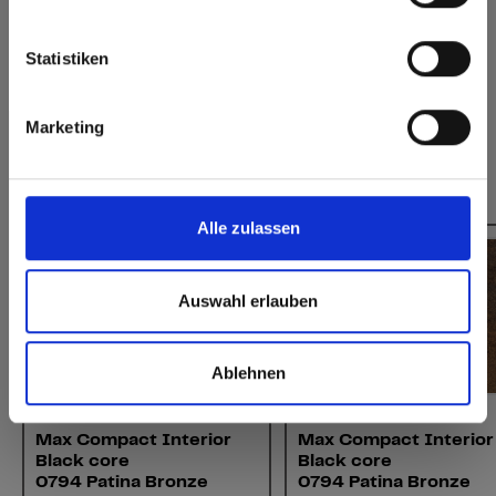
verlijmen
Europe / Rest of the World
Statistiken
Heeft u vragen over onze stalen?
Neem contact met ons op!
Marketing
Dit zou u ook kunnen interesseren:
Alle zulassen
Auswahl erlauben
Ablehnen
Interior
Interior
Max Compact Interior
Max Compact Interior
Black core
Black core
0794 Patina Bronze
0794 Patina Bronze