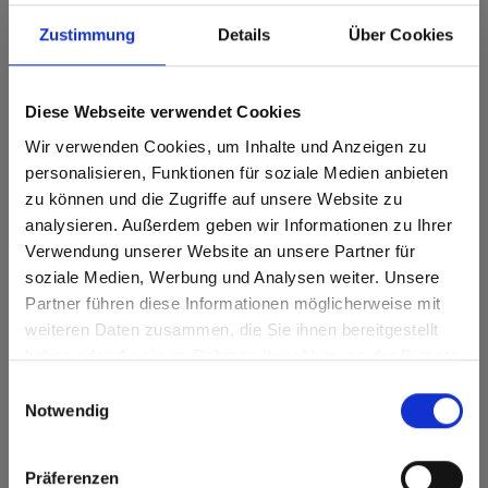
Max decorative laminates - HPL 0794 Patina
Zustimmung
Details
Über Cookies
Bronze
Dit decor is richtinggebonden (in de lengterichting). Houd hier
rekening mee bij optimalisatie en het zagen.
Diese Webseite verwendet Cookies
Wir verwenden Cookies, um Inhalte und Anzeigen zu
Productkenmerken
personalisieren, Funktionen für soziale Medien anbieten
zu können und die Zugriffe auf unsere Website zu
Gemakkelijk schoon te
Duurzaam
maken
analysieren. Außerdem geben wir Informationen zu Ihrer
Verwendung unserer Website an unsere Partner für
Slagvast
Krasvast
soziale Medien, Werbung und Analysen weiter. Unsere
Partner führen diese Informationen möglicherweise mit
Are you based in the Verenigde
sr.modal is not closeable
Oplosmiddelbestendig
Hygiënisch
weiteren Daten zusammen, die Sie ihnen bereitgestellt
Staten?
haben oder die sie im Rahmen Ihrer Nutzung der Dienste
Oppervlaktekenmerken
Go to the Fundermax North America website directly from
gesammelt haben.
Einwilligungsauswahl
here or discover what Fundermax offers in Europe and the
Notwendig
Hitte- en
Duurzaam gesloten
rest of the world!
vorstbestendig
oppervlak
Splintervrij snijden,
Click here to go to the Fundermax North America
Präferenzen
eenvoudig te
Website