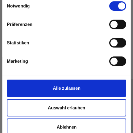
here or discover what Fundermax offers in Europe and the
Notwendig
rest of the world!
Click here to go to the Fundermax North America
Präferenzen
Website
Individual print
Europe / Rest of the World
Statistiken
Marketing
Meer referenties
Keuken
SK
Infinity
Kolos
Alle zulassen
Auswahl erlauben
Ablehnen