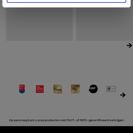
Op aanvraag kunt u onze producten ook FSC®- of PEFC-gecertificeerd verkrijgen.