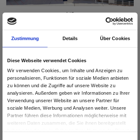
1
/
7
Zustimmung
Details
Über Cookies
Gebruikte producten
Diese Webseite verwendet Cookies
Wir verwenden Cookies, um Inhalte und Anzeigen zu
personalisieren, Funktionen für soziale Medien anbieten
zu können und die Zugriffe auf unsere Website zu
analysieren. Außerdem geben wir Informationen zu Ihrer
Verwendung unserer Website an unsere Partner für
soziale Medien, Werbung und Analysen weiter. Unsere
Partner führen diese Informationen möglicherweise mit
Are you based in the Verenigde
sr.modal is not closeable
weiteren Daten zusammen, die Sie ihnen bereitgestellt
Staten?
haben oder die sie im Rahmen Ihrer Nutzung der Dienste
Go to the Fundermax North America website directly from
gesammelt haben.
Einwilligungsauswahl